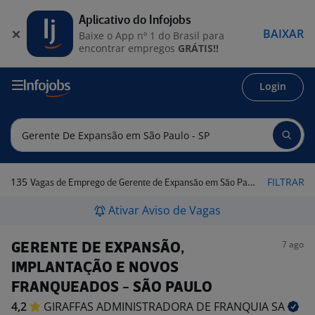
Aplicativo do Infojobs
BAIXAR
Baixe o App nº 1 do Brasil para
encontrar empregos
GRÁTIS!!
Login
135
FILTRAR
Vagas de Emprego de Gerente de Expansão em São Paulo - SP
Ativar Aviso de Vagas
7 ago
GERENTE DE EXPANSÃO,
IMPLANTAÇÃO E NOVOS
FRANQUEADOS - SÃO PAULO
4,2
GIRAFFAS ADMINISTRADORA DE FRANQUIA
SA