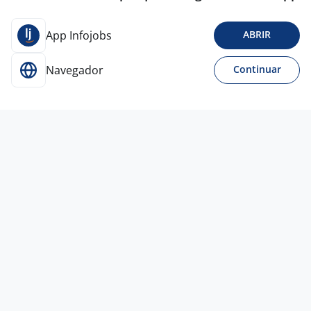
App Infojobs
ABRIR
Navegador
Continuar
15 mai
Gerente Comercial - Procuramos
Partnership Estratégica Para Hub De
Viagens
FLOWORLD
TRAVEL
Curitiba - PR
R$ 1.000,00 a R$ 10.000,00
Entre 1 e 3 anos
Ensino Superior
Home office