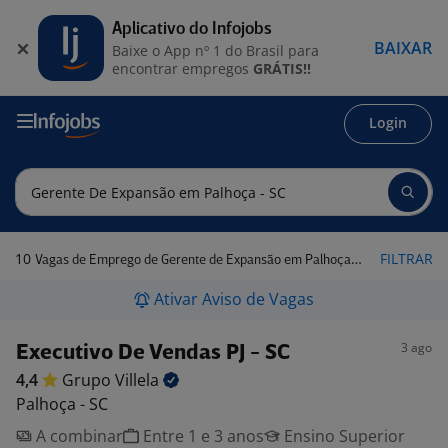
Aplicativo do Infojobs
BAIXAR
Baixe o App nº 1 do Brasil para
encontrar empregos
GRÁTIS!!
Login
10
FILTRAR
Vagas de Emprego de Gerente de Expansão em Palhoça - SC
Ativar Aviso de Vagas
3 ago
Executivo De Vendas PJ - SC
4,4
Grupo
Villela
Palhoça - SC
A combinar
Entre 1 e 3 anos
Ensino Superior