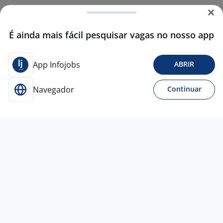
É ainda mais fácil pesquisar vagas no nosso app
App Infojobs
ABRIR
Navegador
Continuar
5 jun
Atendente Burger King - OSASCO, São
Paulo.
Paraná
Talentos
Osasco - SP