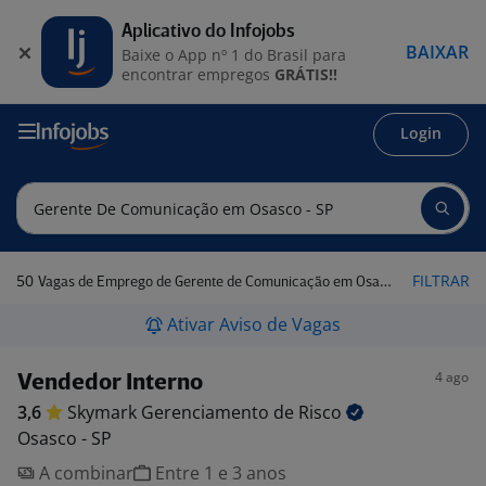
Aplicativo do Infojobs
BAIXAR
Baixe o App nº 1 do Brasil para
encontrar empregos
GRÁTIS!!
Login
50
FILTRAR
Vagas de Emprego de Gerente de Comunicação em Osasco - SP
Ativar Aviso de Vagas
4 ago
Vendedor Interno
3,6
Skymark Gerenciamento de
Risco
Osasco - SP
A combinar
Entre 1 e 3 anos