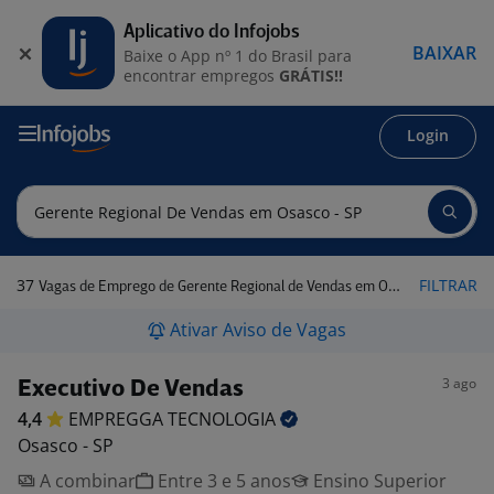
Aplicativo do Infojobs
BAIXAR
Baixe o App nº 1 do Brasil para
encontrar empregos
GRÁTIS!!
Login
37
FILTRAR
Vagas de Emprego de Gerente Regional de Vendas em Osasco - SP
Ativar Aviso de Vagas
3 ago
Executivo De Vendas
4,4
EMPREGGA
TECNOLOGIA
Osasco - SP
A combinar
Entre 3 e 5 anos
Ensino Superior