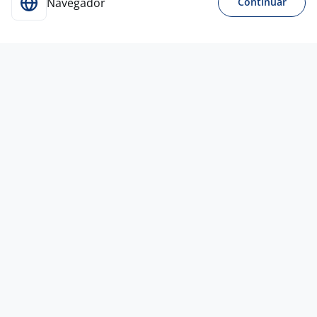
Navegador
Continuar
5 ago
Executivo Comercial
2,8
PIETRA
BARIVIERA
Todo Brasil
R$ 3.000,00 a R$ 10.000,00
Ensino Médio (2º Grau)
Home office
Vagas semelhantes
5 ago
Executivo De Vendas
2,8
PIETRA
BARIVIERA
Todo Brasil