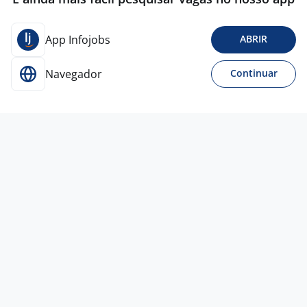
App Infojobs
ABRIR
Navegador
Continuar
31 jul
Gerente De Loja
4,5
GRUPO
AVENIDA
Todo Brasil
A combinar
Entre 1 e 3 anos
Ensino Superior
Presencial
Vagas semelhantes