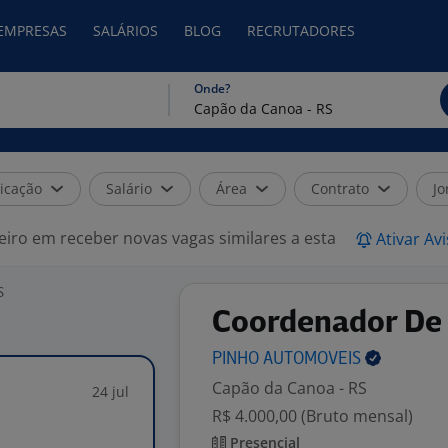
 EMPRESAS
SALÁRIOS
BLOG
RECRUTADORES
Onde?
icação
Salário
Área
Contrato
Jo
eiro em receber novas vagas similares a esta
Ativar Av
S
Coordenador De
PINHO
AUTOMOVEIS
Capão da Canoa - RS
24 jul
R$ 4.000,00 (Bruto mensal)
Presencial