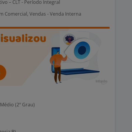
tivo – CLT - Período Integral
m Comercial, Vendas - Venda Interna
 Médio (2º Grau)
goria B)