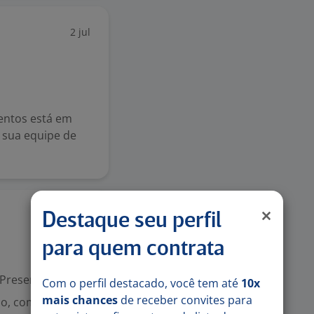
2 jul
entos está em
r sua equipe de
21 mai
Destaque seu perfil
para quem contrata
Presencial
Com o perfil destacado, você tem até
10x
mais chances
de receber convites para
o, com forte