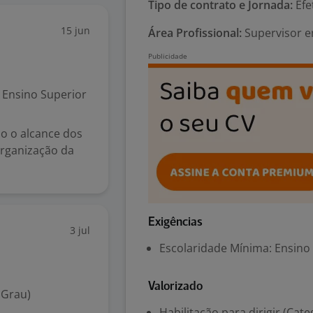
Tipo de contrato e Jornada:
Efe
15 jun
Área Profissional:
Supervisor e
Ensino Superior
do o alcance dos
Organização da
Exigências
3 jul
Escolaridade Mínima: Ensino
Valorizado
 Grau)
Habilitação para dirigir (Cate