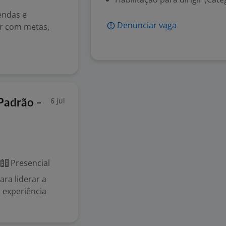
endas e
Denunciar vaga
ar com metas,
6 jul
Padrão -
r
Presencial
ra liderar a
 experiência