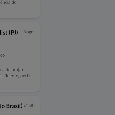
rência do
3 ago
ist (PJ)
ico
ca de um(a)
s fluente, perfil
21 jul
o Brasil)