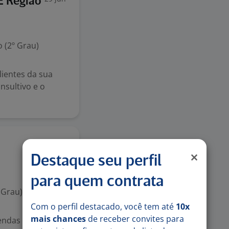
E Região
 (2º Grau)
lientes da sua
nsultivo e o
3 jul
Destaque seu perfil
para quem contrata
 Grau)
Com o perfil destacado, você tem até
10x
mais chances
de receber convites para
endas e