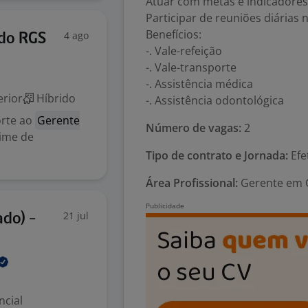
Atuar com metas e indicadores
Participar de reuniões diárias 
Benefícios:
4 ago
ado RGS
-. Vale-refeição
-. Vale-transporte
-. Assistência médica
rior
Híbrido
-. Assistência odontológica
orte ao
Gerente
Número de vagas:
2
time de
Tipo de contrato e Jornada:
Efe
Área Profissional:
Gerente em C
21 jul
do) -
ncial