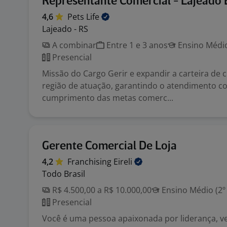
Representante Comercial - Lajeado 
4,6
Pets
Life
Lajeado - RS
A combinar
Entre 1 e 3 anos
Ensino Médio
Presencial
Missão do Cargo Gerir e expandir a carteira de c
região de atuação, garantindo o atendimento co
cumprimento das metas comerc...
Gerente Comercial De Loja
4,2
Franchising
Eireli
Todo Brasil
R$ 4.500,00 a R$ 10.000,00
Ensino Médio (2º
Presencial
Você é uma pessoa apaixonada por liderança, v