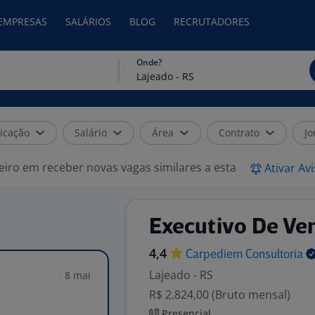
 EMPRESAS
SALÁRIOS
BLOG
RECRUTADORES
Onde?
icação
Salário
Área
Contrato
Jo
eiro em receber novas vagas similares a esta
Ativar Av
Executivo De Ve
4,4
Carpediem
Consultoria
Lajeado - RS
8 mai
R$ 2.824,00 (Bruto mensal)
Presencial