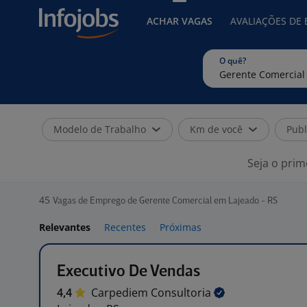
ACHAR VAGAS
AVALIAÇÕES DE
O quê?
Modelo de Trabalho
Km de você
Publ
Seja o prim
45
Vagas de Emprego de Gerente Comercial em Lajeado - RS
Relevantes
Recentes
Próximas
Executivo De Vendas
4,4
Carpediem
Consultoria