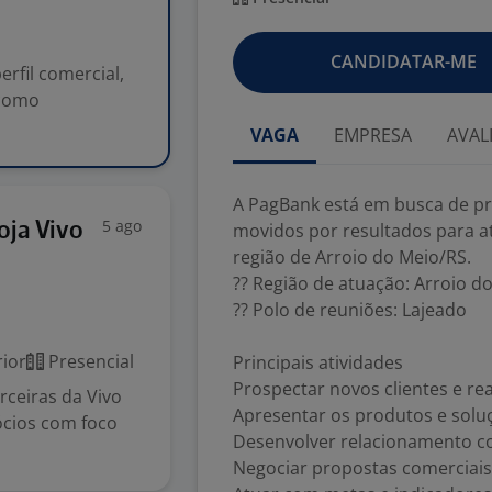
CANDIDATAR-ME
rfil comercial,
 como
VAGA
EMPRESA
AVAL
A PagBank está em busca de pro
5 ago
oja Vivo
movidos por resultados para a
região de Arroio do Meio/RS.
?? Região de atuação: Arroio d
?? Polo de reuniões: Lajeado
ior
Presencial
Principais atividades
Prospectar novos clientes e rea
rceiras da Vivo
Apresentar os produtos e solu
ócios com foco
Desenvolver relacionamento c
Negociar propostas comerciai