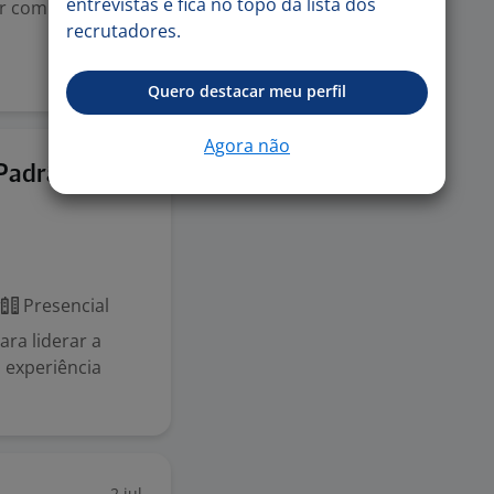
entrevistas e fica no topo da lista dos
ar com metas,
recrutadores.
Quero destacar meu perfil
Agora não
6 jul
Padrão -
r
Presencial
ra liderar a
 experiência
2 jul