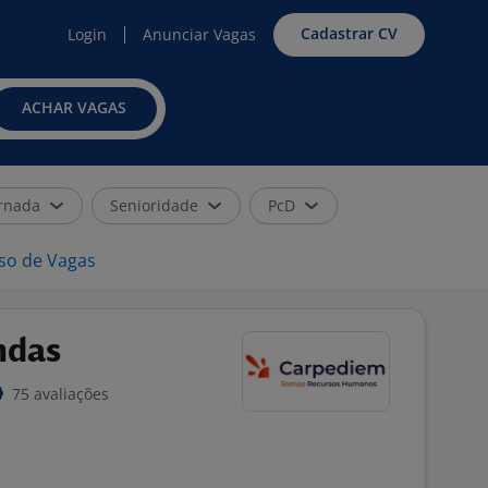
Cadastrar CV
Login
Anunciar Vagas
ACHAR VAGAS
rnada
Senioridade
PcD
iso de Vagas
ndas
75 avaliações