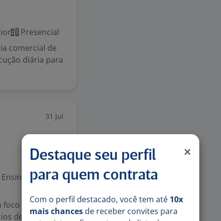
ior
Presencial
a comercial de
cução diária para
31 jul
Destaque seu perfil
para quem contrata
Ensino Superior
Com o perfil destacado, você tem até
10x
m foco em
mais chances
de receber convites para
cios de nossos