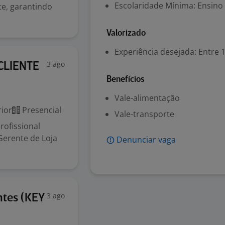
Escolaridade Mínima: Ensino
te, garantindo
Valorizado
Experiência desejada: Entre 1
3 ago
CLIENTE
Benefícios
Vale-alimentação
ior
Presencial
Vale-transporte
ofissional
Gerente de Loja
Denunciar vaga
3 ago
ntes (KEY