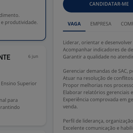
CANDIDATAR-ME
ndimento.
e produtividade.
VAGA
EMPRESA
COMP
Liderar, orientar e desenvolve
Acompanhar indicadores de de
6 jun
Garantir a qualidade no atendi
NTE
Gerenciar demandas de SAC, pó
Atuar na resolução de conflitos 
Ensino Superior
Propor melhorias nos process
Elaborar relatórios gerenciais 
Experiência comprovada em ge
onal para
venda.
arantindo
Perfil de liderança, organizaçã
Excelente comunicação e habil