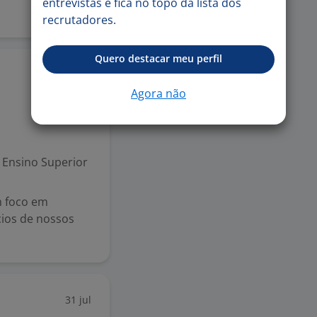
entrevistas e fica no topo da lista dos
recrutadores.
Quero destacar meu perfil
31 jul
Agora não
Ensino Superior
m foco em
cios de nossos
31 jul