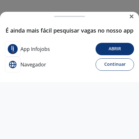
É ainda mais fácil pesquisar vagas no nosso app
App Infojobs
ABRIR
Navegador
Continuar
7 ago
Gerente De Loja - Varejo Moda
Empresa
confidencial
São Paulo - SP