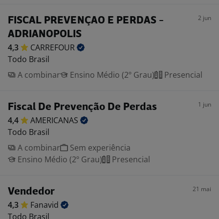
2 jun
FISCAL PREVENÇAO E PERDAS -
ADRIANOPOLIS
4,3
CARREFOUR
Todo Brasil
A combinar
Ensino Médio (2º Grau)
Presencial
1 jun
Fiscal De Prevenção De Perdas
4,4
AMERICANAS
Todo Brasil
A combinar
Sem experiência
Ensino Médio (2º Grau)
Presencial
21 mai
Vendedor
4,3
Fanavid
Todo Brasil