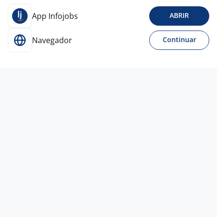
App Infojobs
ABRIR
Navegador
Continuar
Para Candidatos
Acesse o site de empregos líder e se candidate a
vagas adequadas ao seu perfil de forma fácil e
rápida.