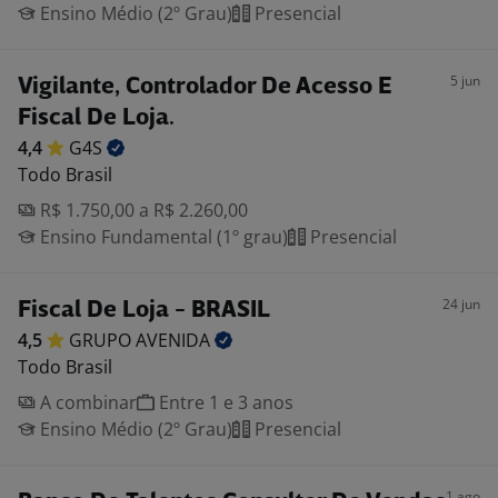
Ensino Médio (2º Grau)
Presencial
5 jun
Vigilante, Controlador De Acesso E
Fiscal De Loja.
4,4
G4S
Todo Brasil
R$ 1.750,00 a R$ 2.260,00
Ensino Fundamental (1º grau)
Presencial
24 jun
Fiscal De Loja - BRASIL
4,5
GRUPO
AVENIDA
Todo Brasil
A combinar
Entre 1 e 3 anos
Ensino Médio (2º Grau)
Presencial
1 ago