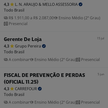
4,3
L. N. ARAUJO & MELLO
ASSESSORIA
Todo Brasil
R$ 1.911,00 a R$ 2.087,00
Ensino Médio (2º Grau)
Presencial
15 jul
Gerente De Loja
4,3
Grupo
Pereira
Todo Brasil
A combinar
Ensino Médio (2º Grau)
Presencial
5 jun
FISCAL DE PREVENÇÃO E PERDAS
(OFICIAL 11.25)
4,3
CARREFOUR
Todo Brasil
A combinar
Ensino Médio (2º Grau)
Presencial