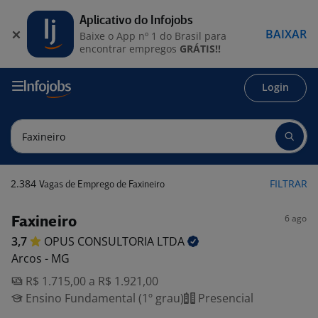
Aplicativo do Infojobs
BAIXAR
Baixe o App nº 1 do Brasil para
encontrar empregos
GRÁTIS!!
Login
2.384
FILTRAR
Vagas de Emprego de Faxineiro
6 ago
Faxineiro
3,7
OPUS CONSULTORIA
LTDA
Arcos - MG
R$ 1.715,00 a R$ 1.921,00
Ensino Fundamental (1º grau)
Presencial