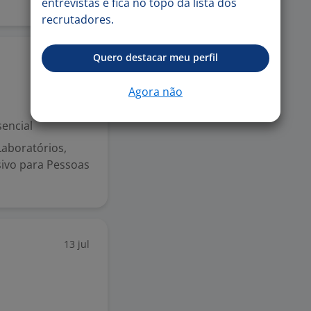
entrevistas e fica no topo da lista dos
recrutadores.
Quero destacar meu perfil
13 jul
Agora não
encial
Laboratórios,
ivo para Pessoas
13 jul