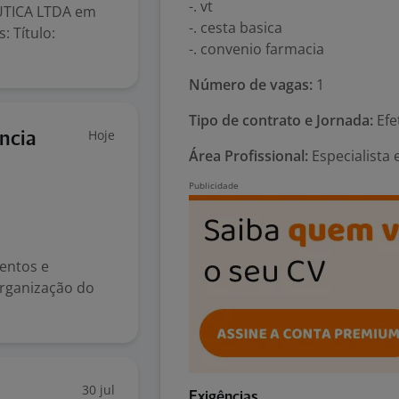
-. vt
UTICA LTDA em
-. cesta basica
: Título:
-. convenio farmacia
Número de vagas:
1
Tipo de contrato e Jornada:
Efe
Hoje
ncia
Área Profissional:
Especialista
entos e
Organização do
30 jul
Exigências