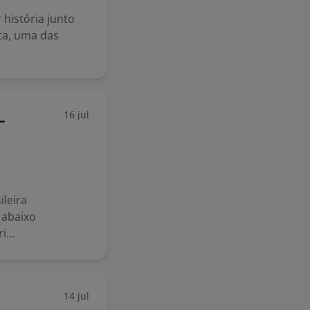
 história junto
ta, uma das
16 jul
L
leira
 abaixo
...
14 jul