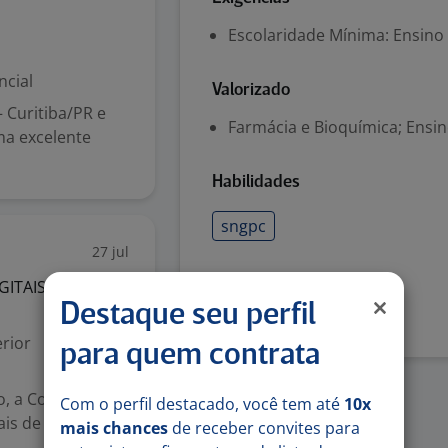
Escolaridade Mínima: Ensino
ncial
Valorizado
 Curitiba/PR e
Farmácia e Bioquímica; Ensi
ma excelente
Habilidades
sngpc
27 jul
GITAIS
LTDA
Denunciar vaga
Destaque seu perfil
rior
para quem contrata
ho, a Comando
Com o perfil destacado, você tem até
10x
ais de 200
mais chances
de receber convites para