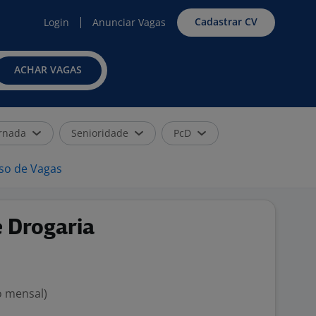
Cadastrar CV
Login
Anunciar Vagas
ACHAR VAGAS
rnada
Senioridade
PcD
iso de Vagas
 Drogaria
o mensal)