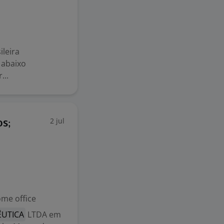
leira
 abaixo
...
2 jul
os;
me office
UTICA
LTDA em