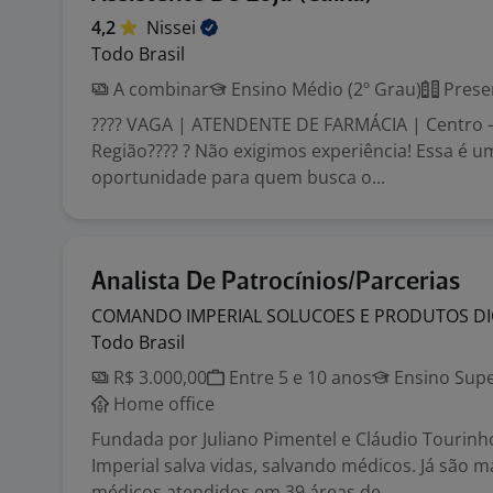
4,2
Nissei
Todo Brasil
A combinar
Ensino Médio (2º Grau)
Prese
???? VAGA | ATENDENTE DE FARMÁCIA | Centro –
Região???? ? Não exigimos experiência! Essa é u
oportunidade para quem busca o...
Analista De Patrocínios/Parcerias
COMANDO IMPERIAL SOLUCOES E PRODUTOS DI
Todo Brasil
R$ 3.000,00
Entre 5 e 10 anos
Ensino Supe
Home office
Fundada por Juliano Pimentel e Cláudio Tourin
Imperial salva vidas, salvando médicos. Já são m
médicos atendidos em 39 áreas de...