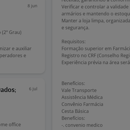
8 jun
Verificar e controlar a valida
armários e mantendo o estoqu
Manter a loja limpa, organiza
e segurança.
 (2º Grau)
Requisitos:
zar e auxiliar
Formação superior em Farmáci
Operadores e
Registro no CRF (Conselho Regi
Experiência prévia na área será
Benefícios:
6 jul
Dados;
Vale Transporte
Assistência Médica
Convênio Farmácia
Cesta Básica
Benefícios:
me office
-. convenio medico