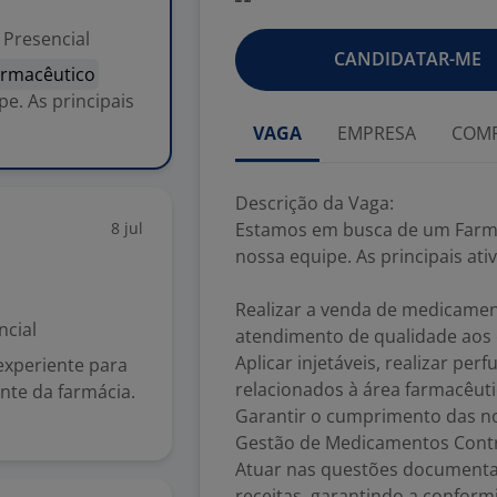
Presencial
CANDIDATAR-ME
armacêutico
e. As principais
VAGA
EMPRESA
COMP
Descrição da Vaga:
8 jul
Estamos em busca de um Farmac
nossa equipe. As principais ati
Realizar a venda de medicamen
ncial
atendimento de qualidade aos c
Aplicar injetáveis, realizar pe
xperiente para
relacionados à área farmacêuti
ente da farmácia.
Garantir o cumprimento das n
Gestão de Medicamentos Contr
Atuar nas questões documentais
receitas, garantindo a conform