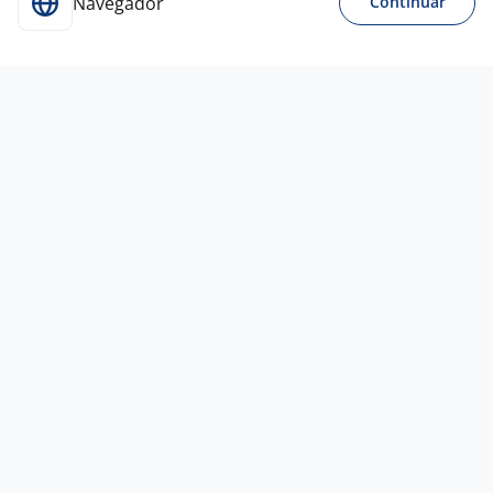
Navegador
Continuar
10 jul
Farmacêutico
Proctogastroclinica
Ribeirão Preto - SP
A combinar
Entre 1 e 3 anos
Ensino Superior
Presencial
8 jul
Farmacêutico Hospitalar - ZONA
OESTE/RJ
4,4
Empresa
confidencial
Rio de Janeiro - RJ
A combinar
Entre 1 e 3 anos
Ensino Superior
Presencial