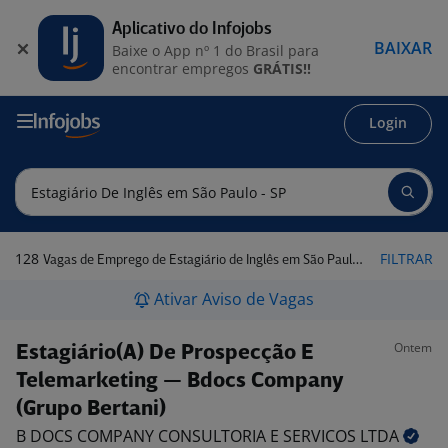
Aplicativo do Infojobs
BAIXAR
Baixe o App nº 1 do Brasil para
encontrar empregos
GRÁTIS!!
Login
128
FILTRAR
Vagas de Emprego de Estagiário de Inglês em São Paulo - SP
Ativar Aviso de Vagas
Ontem
Estagiário(A) De Prospecção E
Telemarketing — Bdocs Company
(Grupo Bertani)
B DOCS COMPANY CONSULTORIA E SERVICOS
LTDA