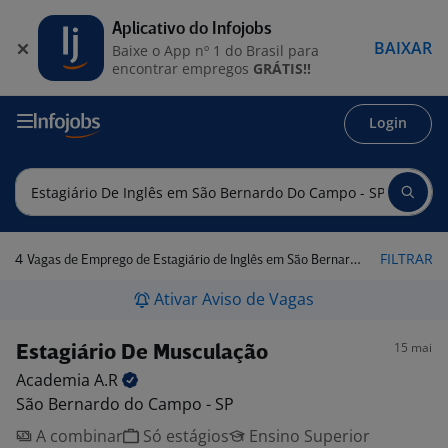
Aplicativo do Infojobs
BAIXAR
Baixe o App nº 1 do Brasil para
encontrar empregos
GRÁTIS!!
Login
4
FILTRAR
Vagas de Emprego de Estagiário de Inglês em São Bernardo do Campo - SP
Ativar Aviso de Vagas
15 mai
Estagiário De Musculação
Academia
A.R
São Bernardo do Campo - SP
A combinar
Só estágios
Ensino Superior