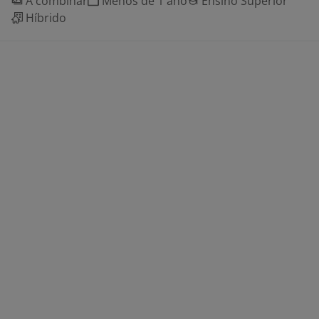
A combinar
Menos de 1 ano
Ensino Superior
Híbrido