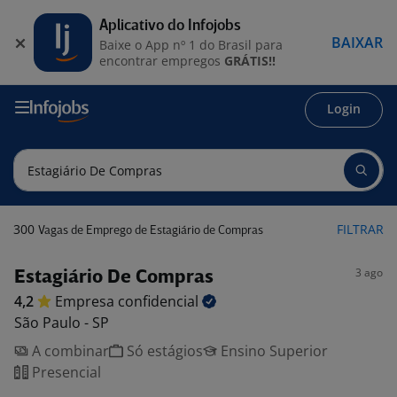
Aplicativo do Infojobs
BAIXAR
Baixe o App nº 1 do Brasil para
encontrar empregos
GRÁTIS!!
Login
300
FILTRAR
Vagas de Emprego de Estagiário de Compras
3 ago
Estagiário De Compras
4,2
Empresa
confidencial
São Paulo - SP
A combinar
Só estágios
Ensino Superior
Presencial