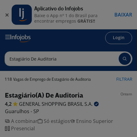
Aplicativo do Infojobs
BAIXAR
Baixe o App nº 1 do Brasil para
encontrar empregos
GRÁTIS!!
Login
118
FILTRAR
Vagas de Emprego de Estagiário de Auditoria
Ontem
Estagiário(A) De Auditoria
4,2
GENERAL SHOPPING BRASIL
S.A.
Guarulhos - SP
A combinar
Só estágios
Ensino Superior
Presencial