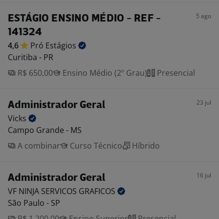
5 ago
ESTÁGIO ENSINO MÉDIO - REF -
141324
4,6
Pró
Estágios
Curitiba - PR
R$ 650,00
Ensino Médio (2º Grau)
Presencial
23 jul
Administrador Geral
Vicks
Campo Grande - MS
A combinar
Curso Técnico
Híbrido
16 jul
Administrador Geral
VF NINJA SERVICOS
GRAFICOS
São Paulo - SP
R$ 1.200,00
Ensino Superior
Presencial