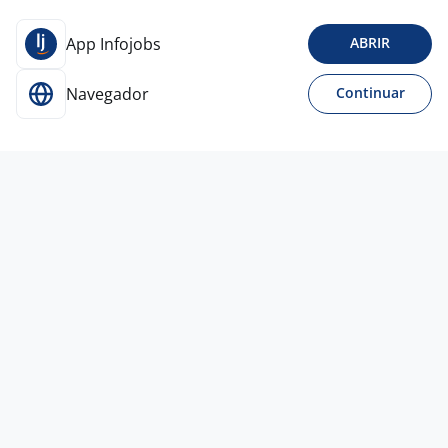
App Infojobs
ABRIR
Navegador
Continuar
3 ago
Analista De Custos Pleno
4,5
MANPOWER STAFFING.
(Matriz)
Campinas - SP
A combinar
Ensino Superior
Presencial
3 ago
Analista Administrativo Júnior
Empresa
confidencial