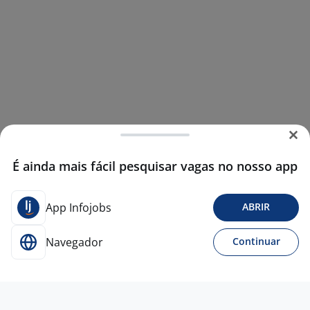
É ainda mais fácil pesquisar vagas no nosso app
App Infojobs
ABRIR
Navegador
Continuar