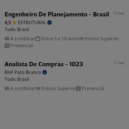
12 mai
Engenheiro De Planejamento - Brasil
4,5
ESTRUTURAL
Todo Brasil
A combinar
Entre 5 e 10 anos
Ensino Superior
Presencial
11 mai
Analista De Compras - 1023
RHF Pato
Branco
Todo Brasil
A combinar
Ensino Superior
Presencial