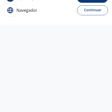
Navegador
Continuar
Para Candidatos
Acesse o site de empregos líder e se candidate a
vagas adequadas ao seu perfil de forma fácil e
rápida.