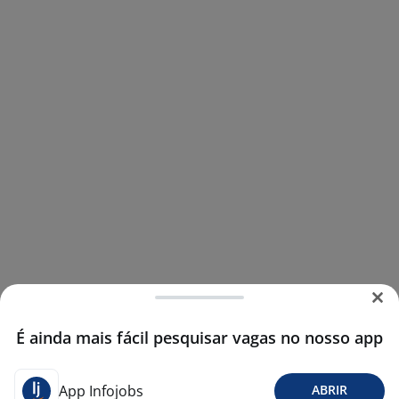
É ainda mais fácil pesquisar vagas no nosso app
App Infojobs
ABRIR