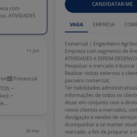
CANDIDATAR-ME
esa com
os. ATIVIDADES
.
VAGA
EMPRESA
COMP
Comercial | Engenheiro Agrô
11 jun
Empresa com segmento de Área
ATIVIDADES A SEREM DESENVO
Pesquisar o mercado e buscar n
Realizar visitas externas a cli
ior
Presencial
parceiro comercial;
Ter habilidades administrativa
TOS: •
informações de todos os client
vo); •
Atuar em conjunto com a direto
e...
novos clientes e mercados, con
divulgação e vendas de serviço
Acompanhar e se manter atuali
28 mai
mercado, a fim de preparar a 