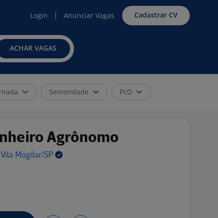
Cadastrar CV
Login
Anunciar Vagas
ACHAR VAGAS
rnada
Senioridade
PcD
enheiro Agrônomo
 Vila
Mogilar/SP