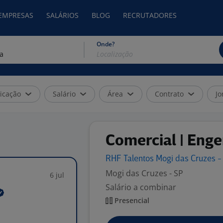
 EMPRESAS
SALÁRIOS
BLOG
RECRUTADORES
Onde?
icação
Salário
Área
Contrato
Jo
Comercial | Eng
RHF Talentos Mogi das Cruzes -
Mogi das Cruzes - SP
6 jul
Salário a combinar
Presencial