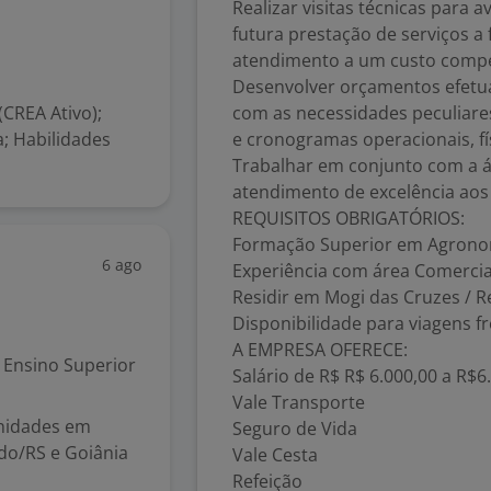
Realizar visitas técnicas para 
futura prestação de serviços a
atendimento a um custo competi
Desenvolver orçamentos efetu
CREA Ativo);
com as necessidades peculiares
; Habilidades
e cronogramas operacionais, fís
Trabalhar em conjunto com a á
atendimento de excelência aos 
REQUISITOS OBRIGATÓRIOS:
Formação Superior em Agrono
6 ago
Experiência com área Comercia
Residir em Mogi das Cruzes / R
Disponibilidade para viagens f
A EMPRESA OFERECE:
Ensino Superior
Salário de R$ R$ 6.000,00 a R$6
Vale Transporte
nidades em
Seguro de Vida
ndo/RS e Goiânia
Vale Cesta
Refeição