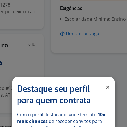
1278
Exigências
r pela execução
Escolaridade Mínima: Ensino
Denunciar vaga
6 jul
iro
co #1278
Destaque seu perfil
s. ATIVIDADES A
para quem contrata
Com o perfil destacado, você tem até
10x
mais chances
de receber convites para