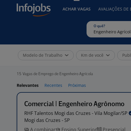
ACHAR VAGAS
AVALIAÇÕES DE
O quê?
Modelo de Trabalho
Km de você
Publ
15
Vagas de Emprego de Engenheiro Agrícola
Relevantes
Recentes
Próximas
Comercial | Engenheiro Agrônomo
RHF Talentos Mogi das Cruzes - Vila
Mogilar/SP
Mogi das Cruzes - SP
A combinar
Ensino Superior
Presencial