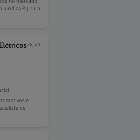
idada no mercado
Jurídica PJ) para
26 jun
Elétricos
cial
utomotivos e
ecialista de