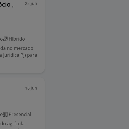
22 jun
cio ,
co
Híbrido
dada no mercado
Jurídica PJ) para
16 jun
co
Presencial
do agrícola,