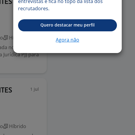
1 jul
entrevistas e fica no topo da lista dos
NTES
recrutadores.
Quero destacar meu perfil
co
Híbrido
Agora não
idada no mercado
Jurídica PJ) para
1 jul
NTES
co
Híbrido