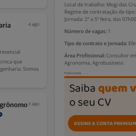
Local de trabalho: Mogi das Cr
Regime de contratação de tipo:
Jornada: 2ª a 5ª feira, das 07h
4 ago
aria
Número de vagas:
1
Tipo de contrato e Jornada:
Efe
resencial
Área Profissional:
Consultor em 
cnica que
Agronomia, Agrobusiness
Engenharia. Somos
3 ago
 Agrônomo