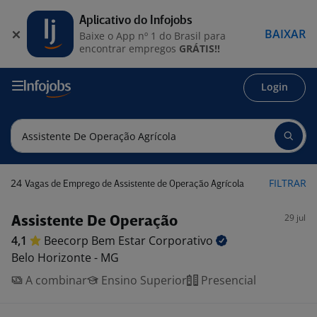
Aplicativo do Infojobs
BAIXAR
Baixe o App nº 1 do Brasil para
encontrar empregos
GRÁTIS!!
Login
24
FILTRAR
Vagas de Emprego de Assistente de Operação Agrícola
29 jul
Assistente De Operação
4,1
Beecorp Bem Estar
Corporativo
Belo Horizonte - MG
A combinar
Ensino Superior
Presencial