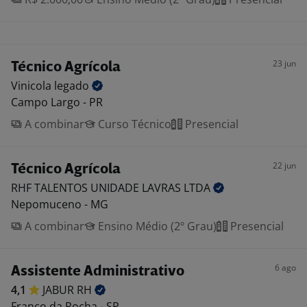
23 jun
Técnico Agrícola
Vinicola
legado
Campo Largo - PR
A combinar
Curso Técnico
Presencial
22 jun
Técnico Agrícola
RHF TALENTOS UNIDADE LAVRAS
LTDA
Nepomuceno - MG
A combinar
Ensino Médio (2º Grau)
Presencial
6 ago
Assistente Administrativo
4,1
JABUR
RH
Franco da Rocha - SP