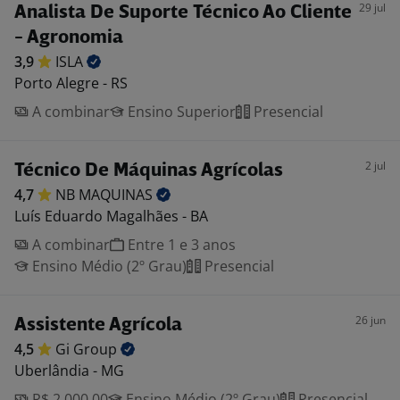
29 jul
Analista De Suporte Técnico Ao Cliente
- Agronomia
3,9
ISLA
Porto Alegre - RS
A combinar
Ensino Superior
Presencial
2 jul
Técnico De Máquinas Agrícolas
4,7
NB
MAQUINAS
Luís Eduardo Magalhães - BA
A combinar
Entre 1 e 3 anos
Ensino Médio (2º Grau)
Presencial
26 jun
Assistente Agrícola
4,5
Gi
Group
Uberlândia - MG
R$ 2.000,00
Ensino Médio (2º Grau)
Presencial