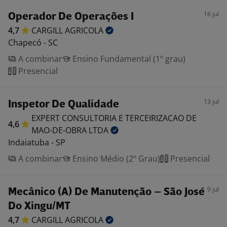
16 jul
Operador De Operações I
4,7
CARGILL
AGRICOLA
Chapecó - SC
A combinar
Ensino Fundamental (1º grau)
Presencial
13 jul
Inspetor De Qualidade
EXPERT CONSULTORIA E TERCEIRIZACAO DE
4,6
MAO-DE-OBRA
LTDA
Indaiatuba - SP
A combinar
Ensino Médio (2º Grau)
Presencial
9 jul
Mecânico (A) De Manutenção – São José
Do Xingu/MT
4,7
CARGILL
AGRICOLA