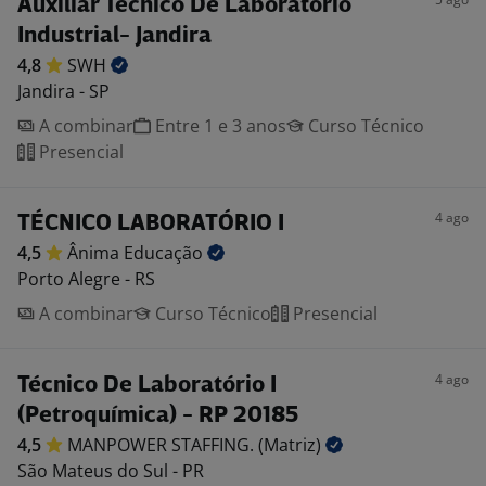
Auxiliar Técnico De Laboratório
Industrial- Jandira
4,8
SWH
Jandira - SP
A combinar
Entre 1 e 3 anos
Curso Técnico
Presencial
4 ago
TÉCNICO LABORATÓRIO I
4,5
Ânima
Educação
Porto Alegre - RS
A combinar
Curso Técnico
Presencial
4 ago
Técnico De Laboratório I
(Petroquímica) - RP 20185
4,5
MANPOWER STAFFING.
(Matriz)
São Mateus do Sul - PR