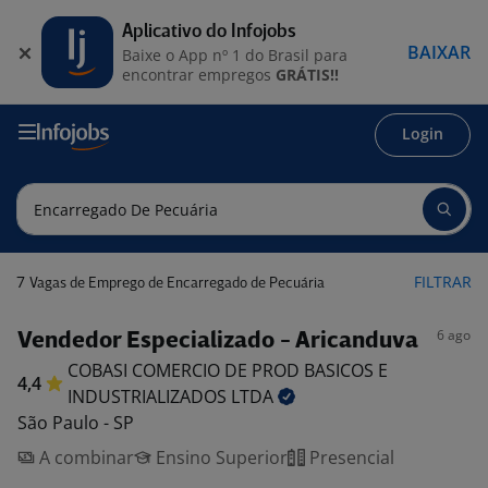
Aplicativo do Infojobs
BAIXAR
Baixe o App nº 1 do Brasil para
encontrar empregos
GRÁTIS!!
Login
7
FILTRAR
Vagas de Emprego de Encarregado de Pecuária
6 ago
Vendedor Especializado - Aricanduva
COBASI COMERCIO DE PROD BASICOS E
4,4
INDUSTRIALIZADOS
LTDA
São Paulo - SP
A combinar
Ensino Superior
Presencial