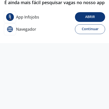
É ainda mais fácil pesquisar vagas no nosso app
App Infojobs
ABRIR
Navegador
Continuar
Para Candidatos
Acesse o site de empregos líder e se candidate a
vagas adequadas ao seu perfil de forma fácil e
rápida.