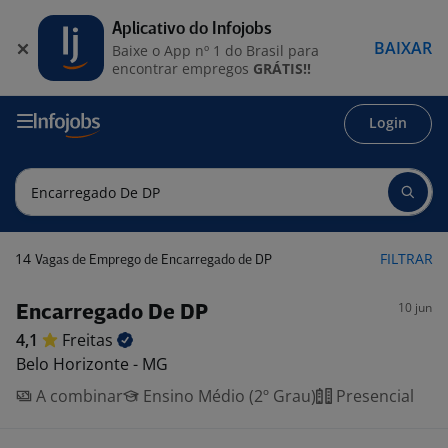
Aplicativo do Infojobs
BAIXAR
Baixe o App nº 1 do Brasil para
encontrar empregos
GRÁTIS!!
Login
14
FILTRAR
Vagas de Emprego de Encarregado de DP
10 jun
Encarregado De DP
4,1
Freitas
Belo Horizonte - MG
A combinar
Ensino Médio (2º Grau)
Presencial