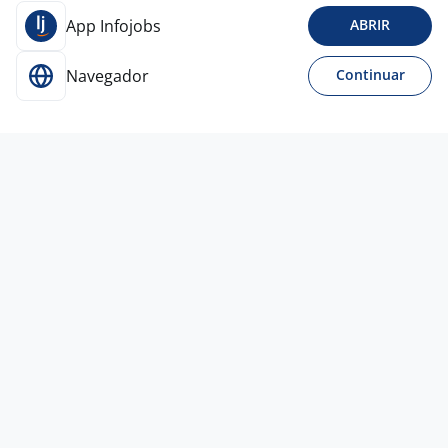
App Infojobs
ABRIR
Navegador
Continuar
Para Candidatos
Acesse o site de empregos líder e se candidate a
vagas adequadas ao seu perfil de forma fácil e
rápida.