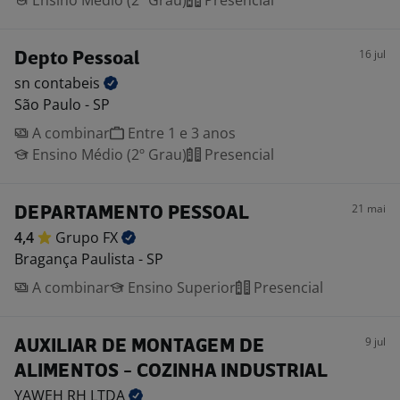
Ensino Médio (2º Grau)
Presencial
16 jul
Depto Pessoal
sn
contabeis
São Paulo - SP
A combinar
Entre 1 e 3 anos
Ensino Médio (2º Grau)
Presencial
21 mai
DEPARTAMENTO PESSOAL
4,4
Grupo
FX
Bragança Paulista - SP
A combinar
Ensino Superior
Presencial
9 jul
AUXILIAR DE MONTAGEM DE
ALIMENTOS - COZINHA INDUSTRIAL
YAWEH RH
LTDA