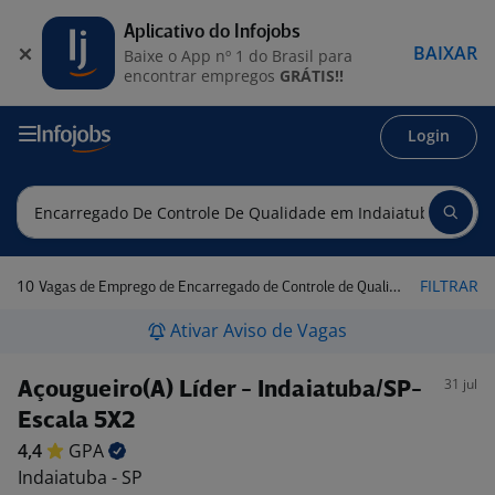
Aplicativo do Infojobs
BAIXAR
Baixe o App nº 1 do Brasil para
encontrar empregos
GRÁTIS!!
Login
10
FILTRAR
Vagas de Emprego de Encarregado de Controle de Qualidade em Indaiatuba - SP
Ativar Aviso de Vagas
31 jul
Açougueiro(A) Líder - Indaiatuba/SP-
Escala 5X2
4,4
GPA
Indaiatuba - SP