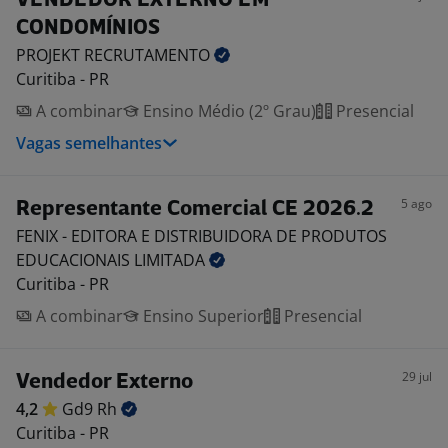
VENDEDOR EXTERNO EM
CONDOMÍNIOS
PROJEKT
RECRUTAMENTO
Curitiba - PR
A combinar
Ensino Médio (2º Grau)
Presencial
Vagas semelhantes
5 ago
Representante Comercial CE 2026.2
FENIX - EDITORA E DISTRIBUIDORA DE PRODUTOS
EDUCACIONAIS
LIMITADA
Curitiba - PR
A combinar
Ensino Superior
Presencial
29 jul
Vendedor Externo
4,2
Gd9
Rh
Curitiba - PR