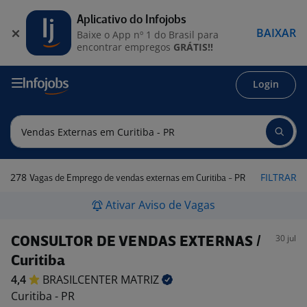
Aplicativo do Infojobs
BAIXAR
Baixe o App nº 1 do Brasil para
encontrar empregos
GRÁTIS!!
Login
278
FILTRAR
Vagas de Emprego de vendas externas em Curitiba - PR
Ativar Aviso de Vagas
30 jul
CONSULTOR DE VENDAS EXTERNAS /
Curitiba
4,4
BRASILCENTER
MATRIZ
Curitiba - PR