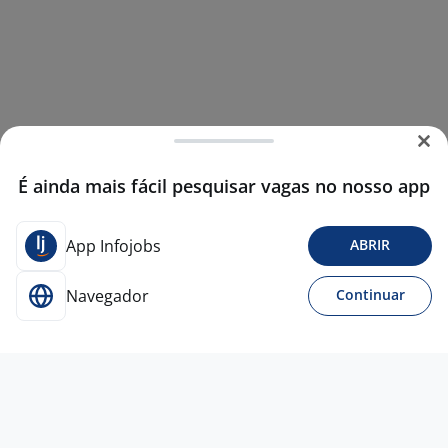
É ainda mais fácil pesquisar vagas no nosso app
App Infojobs
ABRIR
Navegador
Continuar