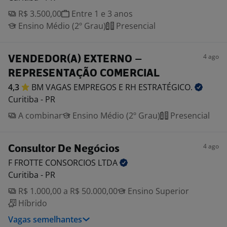
R$ 3.500,00
Entre 1 e 3 anos
Ensino Médio (2º Grau)
Presencial
4 ago
VENDEDOR(A) EXTERNO –
REPRESENTAÇÃO COMERCIAL
4,3
BM VAGAS EMPREGOS E RH
ESTRATÉGICO.
Curitiba - PR
A combinar
Ensino Médio (2º Grau)
Presencial
4 ago
Consultor De Negócios
F FROTTE CONSORCIOS
LTDA
Curitiba - PR
R$ 1.000,00 a R$ 50.000,00
Ensino Superior
Híbrido
Vagas semelhantes