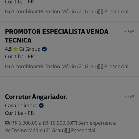
Curitiba - PR
A combinar
Ensino Médio (2º Grau)
Presencial
5 ago
PROMOTOR ESPECIALISTA VENDA
TECNICA
4,5
Gi
Group
Curitiba - PR
A combinar
Ensino Médio (2º Grau)
Presencial
5 ago
Corretor Angariador.
Casa
Coimbra
Curitiba - PR
R$ 6.000,00 a R$ 15.000,00
Sem experiência
Ensino Médio (2º Grau)
Presencial