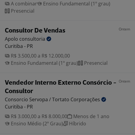
A combinar
Ensino Fundamental (1º grau)
Presencial
Ontem
Consultor De Vendas
Apolo
consultoria
Curitiba - PR
R$ 3.500,00 a R$ 12.000,00
Ensino Fundamental (1º grau)
Presencial
Ontem
Vendedor Interno Externo Consórcio -
Consultor
Consorcio Servopa / Tortato
Corporações
Curitiba - PR
R$ 3.000,00 a R$ 8.000,00
Menos de 1 ano
Ensino Médio (2º Grau)
Híbrido