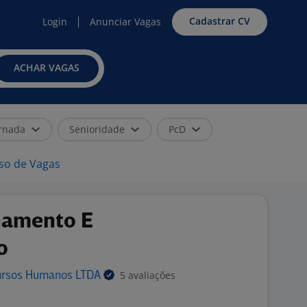
Cadastrar CV
Login
Anunciar Vagas
ACHAR VAGAS
rnada
Senioridade
PcD
iso de Vagas
inamento E
o
5 avaliações
cursos Humanos
LTDA