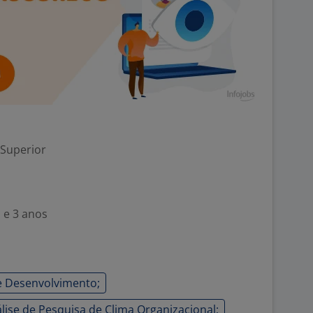
 Superior
 e 3 anos
e Desenvolvimento;
álise de Pesquisa de Clima Organizacional;