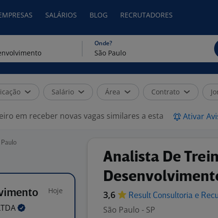
 EMPRESAS
SALÁRIOS
BLOG
RECRUTADORES
Onde?
icação
Salário
Área
Contrato
Jo
eiro em receber novas vagas similares a esta
Ativar Av
 Paulo
Analista De Tre
Desenvolviment
Hoje
lvimento
3,6
Result Consultoria e Re
LTDA
São Paulo - SP