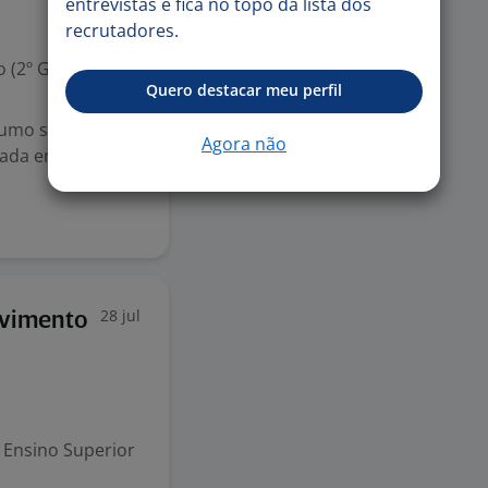
entrevistas e fica no topo da lista dos
recrutadores.
 (2º Grau)
Quero destacar meu perfil
umo sobre a
Agora não
zada em
28 jul
lvimento
Ensino Superior