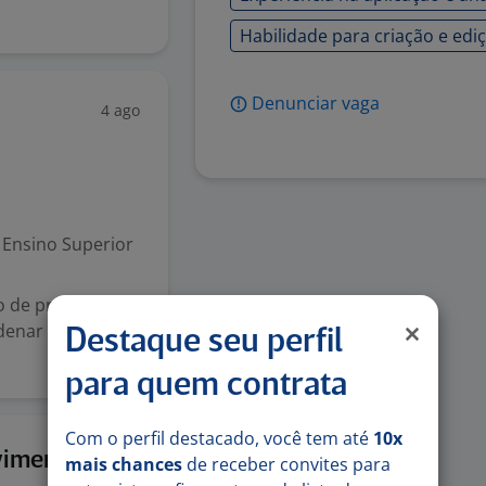
Habilidade para criação e edi
Denunciar vaga
4 ago
Ensino Superior
to de programas
denar atividades
Destaque seu perfil
para quem contrata
Com o perfil destacado, você tem até
10x
28 jul
vimento
mais chances
de receber convites para