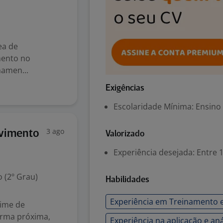
ea de
ento no
amen...
Exigências
Escolaridade Mínima: Ensino
3 ago
lvimento
Valorizado
Experiência desejada: Entre 1
 (2º Grau)
Habilidades
Experiência em Treinamento 
time de
orma próxima,
Experiência na aplicação e an