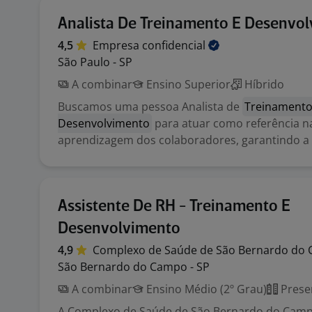
Analista De Treinamento E Desenvo
4,5
Empresa
confidencial
São Paulo - SP
A combinar
Ensino Superior
Híbrido
Buscamos uma pessoa Analista de
Treinamento
Desenvolvimento
para atuar como referência n
aprendizagem dos colaboradores, garantindo a e
Assistente De RH - Treinamento E
Desenvolvimento
4,9
Complexo de Saúde de São Bernardo do
São Bernardo do Campo - SP
A combinar
Ensino Médio (2º Grau)
Prese
A Complexo de Saúde de São Bernardo do Cam