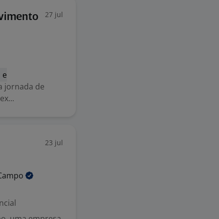
27 jul
lvimento
 e
a jornada de
x...
23 jul
Campo
ncial
po, uma empresa