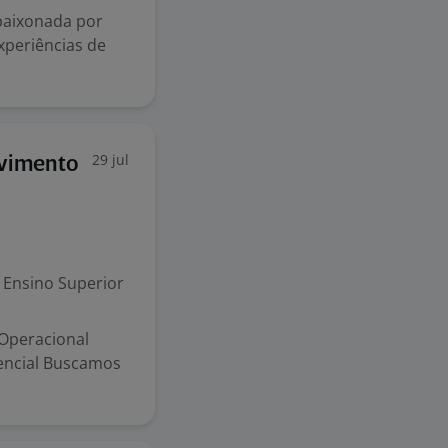
paixonada por
xperiências de
29 jul
lvimento
Ensino Superior
Operacional
encial Buscamos