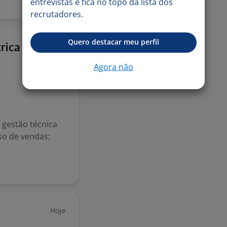
entrevistas e fica no topo da lista dos
recrutadores.
Quero destacar meu perfil
Hoje
rica |
Agora não
 gestão técnica
so de vendas;
Hoje