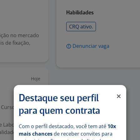
Habilidades
CRQ ativo.
ição no mercado
s de fixação,
Denunciar vaga
Hoje
Destaque seu perfil
Curso Técnico
para quem contrata
e Laboratório
Com o perfil destacado, você tem até
10x
lidade,
mais chances
de receber convites para