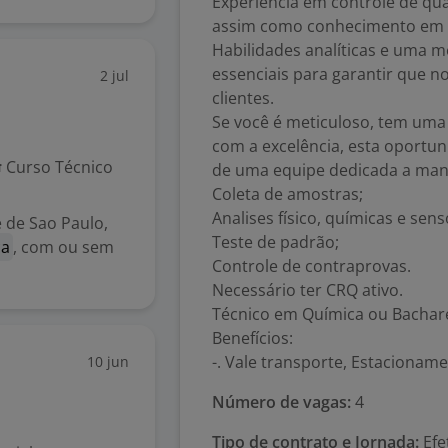
Experiência em controle de qua
assim como conhecimento em n
Habilidades analíticas e uma m
essenciais para garantir que 
2 jul
clientes.
Se você é meticuloso, tem uma 
com a excelência, esta oportuni
Curso Técnico
de uma equipe dedicada a mant
Coleta de amostras;
Analises físico, químicas e sens
 de Sao Paulo,
Teste de padrão;
ca
, com ou sem
Controle de contraprovas.
Necessário ter CRQ ativo.
Técnico em Química ou Bachar
Benefícios:
-. Vale transporte, Estacionamen
10 jun
Número de vagas:
4
Tipo de contrato e Jornada:
Efet