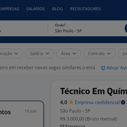
 EMPRESAS
SALÁRIOS
BLOG
RECRUTADORES
Onde?
icação
Salário
Área
Contrato
Jo
eiro em receber novas vagas similares a esta
Ativar Av
Técnico Em Quím
4,0
Empresa
confidencial
São Paulo - SP
15 jun
ntos
R$ 3.000,00 (Bruto mensal)
Presencial