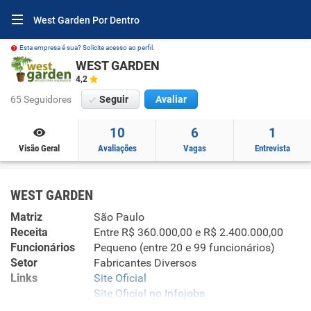
West Garden Por Dentro
Esta empresa é sua? Solicite acesso ao perfil.
WEST GARDEN
4,2
65 Seguidores
Seguir
Avaliar
10
6
1
Visão Geral
Avaliações
Vagas
Entrevista
WEST GARDEN
Matriz
São Paulo
Receita
Entre R$ 360.000,00 e R$ 2.400.000,00
Funcionários
Pequeno (entre 20 e 99 funcionários)
Setor
Fabricantes Diversos
Links
Site Oficial
Site Oficial no Infojobs