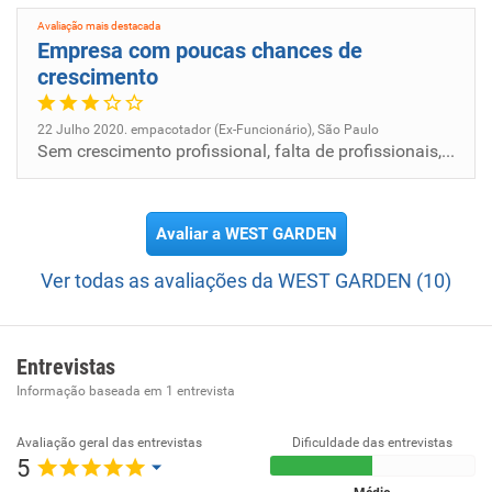
Temos como compromisso diário, garantir a satisfação
Avaliação mais destacada
dos nossos clientes e justamente por saber da alegria que
Empresa com poucas chances de
uma casa mais bonita e um jardim cheio de cor promovem
crescimento
na vida das pessoas, é que a West Garden quer estar cada
vez mais presente nos lares de seus consumidores.
22 Julho 2020. empacotador (Ex-Funcionário), São Paulo
Sem crescimento profissional, falta de profissionais, mas com bom relacionamento entre equipe.
Avaliar a WEST GARDEN
Ver todas as avaliações da WEST GARDEN (10)
Entrevistas
Informação baseada em
1
entrevista
Avaliação geral das entrevistas
Dificuldade das entrevistas
5