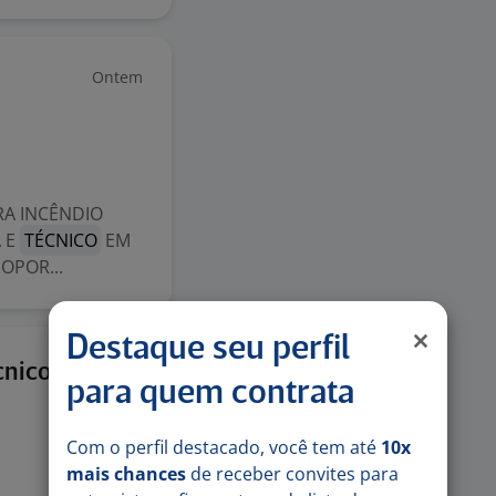
Ontem
A INCÊNDIO
 E
TÉCNICO
EM
OPOR...
Destaque seu perfil
Ontem
cnico
para quem contrata
Com o perfil destacado, você tem até
10x
mais chances
de receber convites para