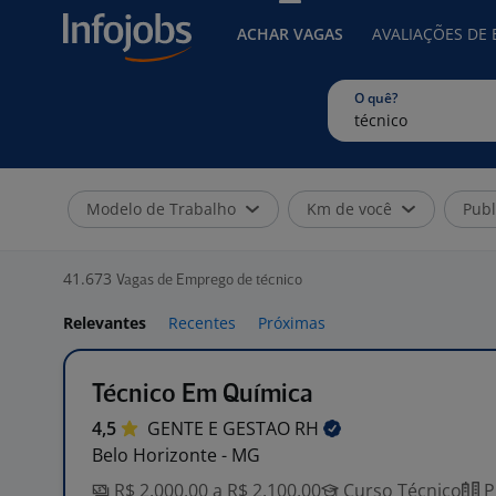
ACHAR VAGAS
AVALIAÇÕES DE
O quê?
Modelo de Trabalho
Km de você
Publ
41.673
Vagas de Emprego de técnico
Relevantes
Recentes
Próximas
Técnico Em Química
4,5
GENTE E GESTAO
RH
Belo Horizonte - MG
R$ 2.000,00 a R$ 2.100,00
Curso Técnico
P