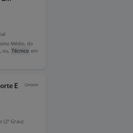
ial
nsino Médio, do
, ou,
Técnico
em
Ontem
porte E
 (2º Grau)