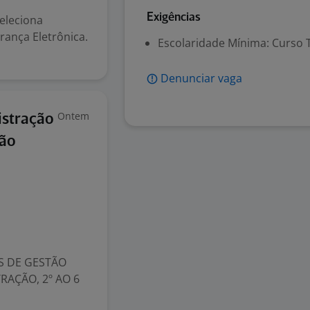
Exigências
eleciona
ança Eletrônica.
Escolaridade Mínima: Curso 
Denunciar vaga
Ontem
istração
São
S DE GESTÃO
RAÇÃO, 2º AO 6