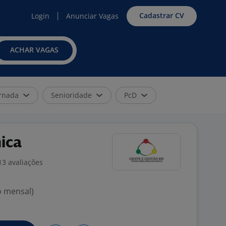
Cadastrar CV
Login
Anunciar Vagas
ACHAR VAGAS
rnada
Senioridade
PcD
ica
13 avaliações
o mensal)