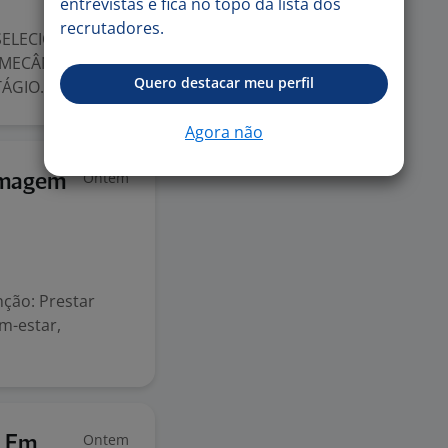
entrevistas e fica no topo da lista dos
recrutadores.
SELECIONA
MECÂNICA, DO
Quero destacar meu perfil
GIO. ...
Agora não
Ontem
rmagem
nção: Prestar
em-estar,
Ontem
o Em