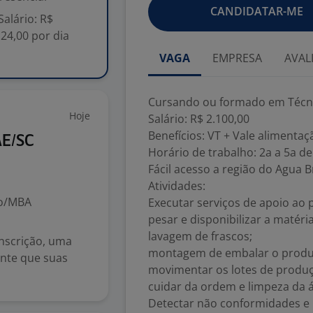
CANDIDATAR-ME
alário: R$
 24,00 por dia
VAGA
EMPRESA
AVAL
Cursando ou formado em Técn
Hoje
Salário: R$ 2.100,00
Benefícios: VT + Vale alimentaç
AE/SC
Horário de trabalho: 2a a 5a de
Fácil acesso a região do Agua
Atividades:
ão/MBA
Executar serviços de apoio ao
pesar e disponibilizar a matéria
lavagem de frascos;
nscrição, uma
montagem de embalar o produt
ante que suas
movimentar os lotes de produç
cuidar da ordem e limpeza da á
Detectar não conformidades e 