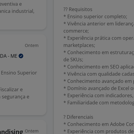
eventiva e
?? Requisitos
anica industrial,
* Ensino superior completo;
* Vivência anterior em lideran
commerce;
* Experiência prática com ope
marketplaces;
Ontem
* Conhecimento em estruturação
DA -
ME
de SKUs;
* Conhecimento em SEO aplicado
Ensino Superior
* Vivência com qualidade cada
* Conhecimento avançado em 
* Domínio avançado de Excel o
scalizar e
* Experiência com indicadores,
à segurança e
* Familiaridade com metodologi
? Diferenciais
* Conhecimento em Adobe Co
Ontem
* Experiência com produtos de 
andising