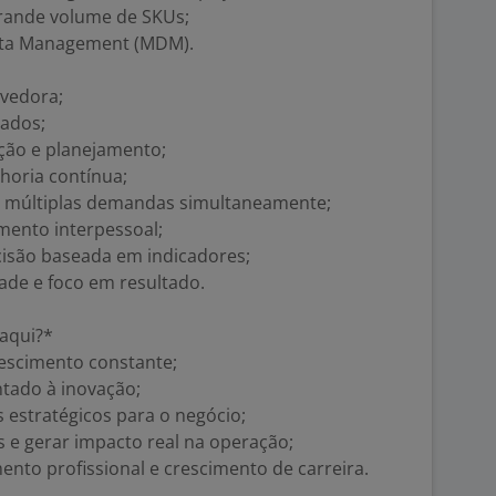
rande volume de SKUs;
ata Management (MDM).
lvedora;
dados;
ação e planejamento;
lhoria contínua;
om múltiplas demandas simultaneamente;
mento interpessoal;
isão baseada em indicadores;
ade e foco em resultado.
 aqui?*
escimento constante;
ntado à inovação;
s estratégicos para o negócio;
 e gerar impacto real na operação;
nto profissional e crescimento de carreira.