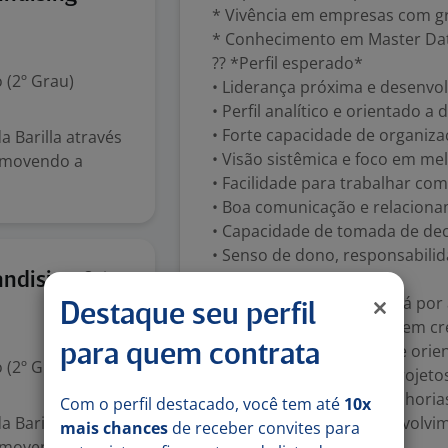
* Vivência em empresas com g
* Conhecimento em Master D
?? *Perfil esperado*
 (2º Grau)
• Liderança próxima e desenvo
• Perfil analítico e orientado a 
• Forte capacidade de organiz
 Barilla através
• Visão sistêmica e foco em me
romovendo a
• Facilidade para trabalhar c
• Boa comunicação e relaciona
• Capacidade de tomada de dec
• Senso de dono, responsabilid
Ontem
andising
?? *O que você encontrará por
Destaque seu perfil
• Empresa consolidada e em cr
• Ambiente colaborativo e orie
para quem contrata
 (2º Grau)
• Participação ativa em projeto
• Espaço para propor melhorias
Com o perfil destacado, você tem até
10x
 Barilla através
• Oportunidade de desenvolvime
mais chances
de receber convites para
romovendo a