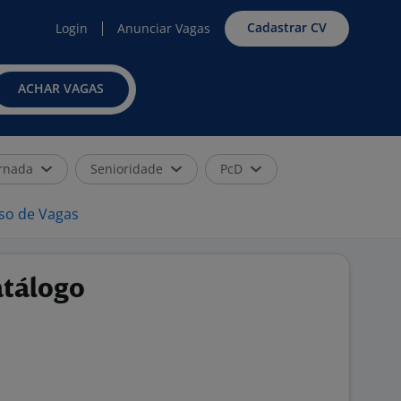
Cadastrar CV
Login
Anunciar Vagas
ACHAR VAGAS
rnada
Senioridade
PcD
iso de Vagas
atálogo