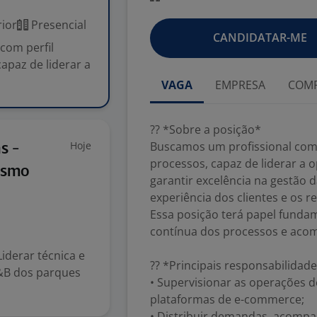
ior
Presencial
CANDIDATAR-ME
com perfil
capaz de liderar a
VAGA
EMPRESA
COMP
?? *Sobre a posição*
Hoje
Buscamos um profissional com p
s -
processos, capaz de liderar a 
ismo
garantir excelência na gestão
experiência dos clientes e os r
Essa posição terá papel funda
contínua dos processos e aco
iderar técnica e
?? *Principais responsabilidad
A&B dos parques
• Supervisionar as operações 
plataformas de e-commerce;
• Distribuir demandas, acompa