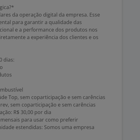
gica?*
lares da operação digital da empresa. Esse
ental para garantir a qualidade das
acional e a performance dos produtos nos
retamente a experiência dos clientes e os
0 dias:
io
dutos
ombustível
úde Top, sem coparticipação e sem carências
rev, sem coparticipação e sem carências
tação: R$ 30,00 por dia
00 mensais para usar como preferir
ernidade estendidas: Somos uma empresa