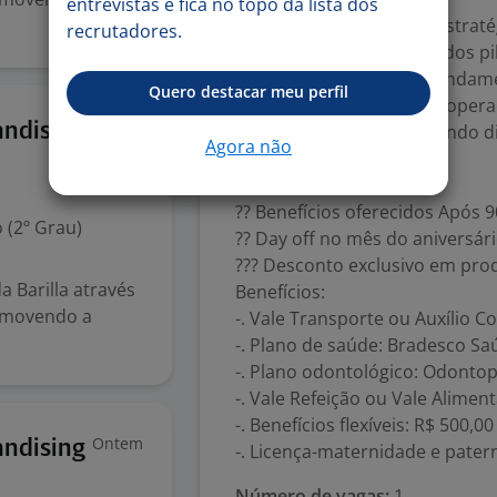
entrevistas e fica no topo da lista dos
?? *Por que essa vaga é estraté
recrutadores.
A área de cadastro é um dos pi
profissional terá papel fundam
Quero destacar meu perfil
informações, a eficiência oper
Ontem
andising
canais de venda, impactando di
Agora não
resultados do negócio.
?? Benefícios oferecidos Após 9
 (2º Grau)
?? Day off no mês do aniversár
??? Desconto exclusivo em pro
 Barilla através
Benefícios:
romovendo a
-. Vale Transporte ou Auxílio C
-. Plano de saúde: Bradesco Sa
-. Plano odontológico: Odontop
-. Vale Refeição ou Vale Alimen
-. Benefícios flexíveis: R$ 500,
Ontem
andising
-. Licença-maternidade e pat
Número de vagas:
1