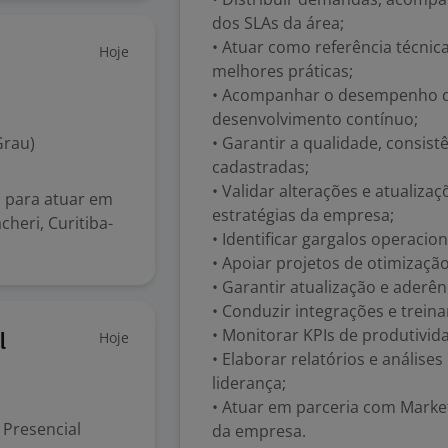
dos SLAs da área;
• Atuar como referência técnic
Hoje
melhores práticas;
• Acompanhar o desempenho da
desenvolvimento contínuo;
Grau)
• Garantir a qualidade, consist
cadastradas;
• Validar alterações e atualiz
 para atuar em
estratégias da empresa;
heri, Curitiba-
• Identificar gargalos operaci
• Apoiar projetos de otimização
• Garantir atualização e aderê
• Conduzir integrações e trei
• Monitorar KPIs de produtivida
Hoje
l
• Elaborar relatórios e anális
liderança;
• Atuar em parceria com Marke
Presencial
da empresa.