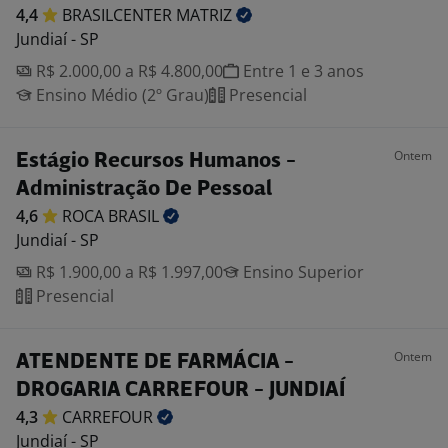
4,4
BRASILCENTER
MATRIZ
Jundiaí - SP
R$ 2.000,00 a R$ 4.800,00
Entre 1 e 3 anos
Ensino Médio (2º Grau)
Presencial
Ontem
Estágio Recursos Humanos -
Administração De Pessoal
4,6
ROCA
BRASIL
Jundiaí - SP
R$ 1.900,00 a R$ 1.997,00
Ensino Superior
Presencial
Ontem
ATENDENTE DE FARMÁCIA -
DROGARIA CARREFOUR - JUNDIAÍ
4,3
CARREFOUR
Jundiaí - SP