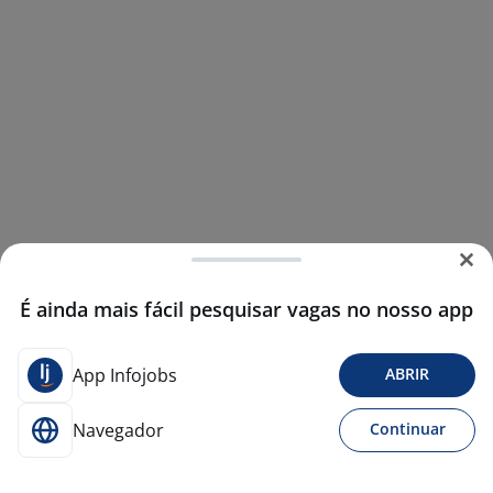
É ainda mais fácil pesquisar vagas no nosso app
App Infojobs
ABRIR
Navegador
Continuar