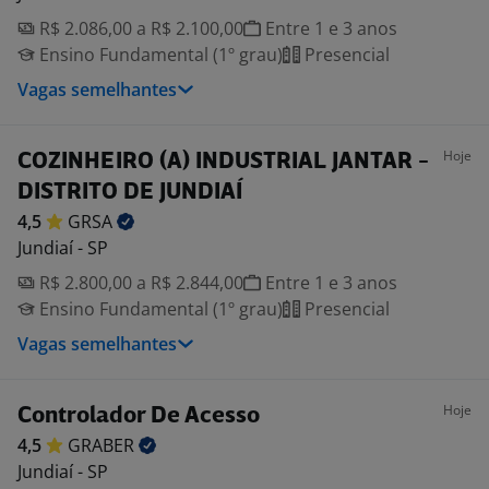
R$ 2.086,00 a R$ 2.100,00
Entre 1 e 3 anos
Ensino Fundamental (1º grau)
Presencial
Vagas semelhantes
Hoje
COZINHEIRO (A) INDUSTRIAL JANTAR -
DISTRITO DE JUNDIAÍ
4,5
GRSA
Jundiaí - SP
R$ 2.800,00 a R$ 2.844,00
Entre 1 e 3 anos
Ensino Fundamental (1º grau)
Presencial
Vagas semelhantes
Hoje
Controlador De Acesso
4,5
GRABER
Jundiaí - SP