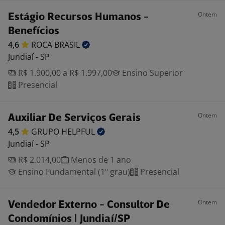
Ontem
Estágio Recursos Humanos -
Benefícios
4,6
ROCA
BRASIL
Jundiaí - SP
R$ 1.900,00 a R$ 1.997,00
Ensino Superior
Presencial
Ontem
Auxiliar De Serviços Gerais
4,5
GRUPO
HELPFUL
Jundiaí - SP
R$ 2.014,00
Menos de 1 ano
Ensino Fundamental (1º grau)
Presencial
Ontem
Vendedor Externo - Consultor De
Condomínios | Jundiaí/SP