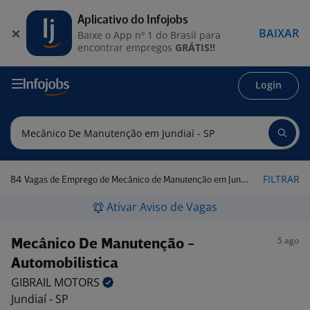
Aplicativo do Infojobs
BAIXAR
Baixe o App nº 1 do Brasil para
encontrar empregos
GRÁTIS!!
Login
84
FILTRAR
Vagas de Emprego de Mecânico de Manutenção em Jundiaí - SP
Ativar Aviso de Vagas
5 ago
Mecânico De Manutenção -
Automobilistica
GIBRAIL
MOTORS
Jundiaí - SP