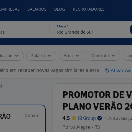
 EMPRESAS
SALÁRIOS
BLOG
RECRUTADORES
Onde?
icação
Salário
Área
Contrato
Jo
eiro em receber novas vagas similares a esta
Ativar Av
ul
PROMOTOR DE V
PLANO VERÃO 2
Ontem
RÃO
4,5
4.758 avaliaç
Gi
Group
Porto Alegre - RS