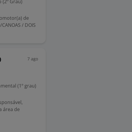
 (2º Grau)
omotor(a) de
O/CANOAS / DOIS
7 ago
O
mental (1º grau)
sponsável,
a área de