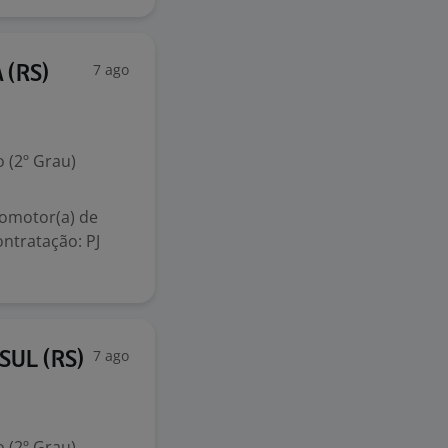
7 ago
 (RS)
 (2º Grau)
omotor(a) de
ntratação: PJ
7 ago
SUL (RS)
 (2º Grau)