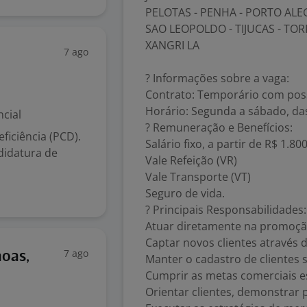
PELOTAS - PENHA - PORTO ALEG
SAO LEOPOLDO - TIJUCAS - TOR
XANGRI LA
7 ago
? Informações sobre a vaga:
Contrato: Temporário com poss
Horário: Segunda a sábado, das
cial
? Remuneração e Benefícios:
iciência (PCD).
Salário fixo, a partir de R$ 1.800
didatura de
Vale Refeição (VR)
Vale Transporte (VT)
Seguro de vida.
? Principais Responsabilidades:
Atuar diretamente na promoçã
Captar novos clientes através d
7 ago
noas,
Manter o cadastro de clientes 
Cumprir as metas comerciais e
Orientar clientes, demonstrar 