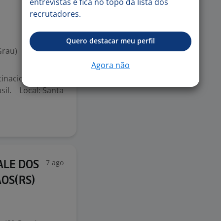
entrevistas e fica no topo da lista dos
recrutadores.
Quero destacar meu perfil
Grau)
Agora não
inacional 3
il. Local: Santa
7 ago
ALE DOS
ÃOS(RS)