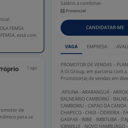
Salário a combinar
Presencial
ncial
CANDIDATAR-ME
OLA FEMSA
a FEMSA, está com
VAGA
EMPRESA
AVAL
PROMOTOR DE VENDAS – PLANO
7 ago
Próprio
A Gi Group, em parceria com a
Promotor(a) de vendas em dive
APIUNA - ARARANGUÁ - ARROIO
BALNEÁRIO CAMBORIÚ - BALNEA
CAMBORIU - CAPAO DA CANOA - 
romotor de
CHAPECO - CHUI - CIDREIRA - 
inâmico para se
GASPAR - IMBE - IMBITUBA - ITA
JOINVILLE - NOVO HAMBURGO -