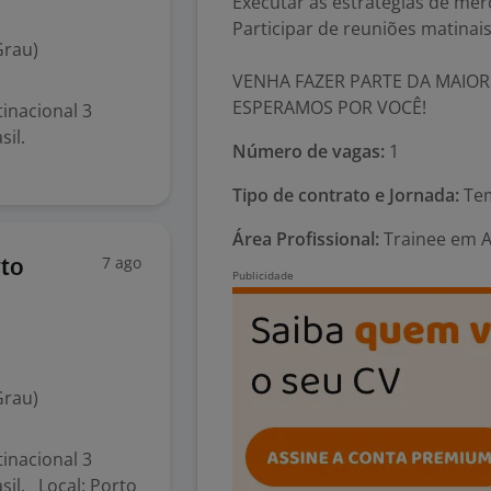
Executar as estratégias de me
Participar de reuniões matinai
Grau)
VENHA FAZER PARTE DA MAIO
inacional 3
sil.
Número de vagas:
1
Tipo de contrato e Jornada:
Tem
Área Profissional:
Trainee em A
7 ago
rto
Grau)
inacional 3
il. Local: Porto