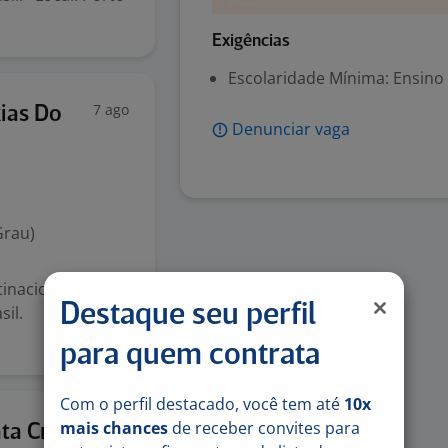
Exigências
Escolaridade Mínima: Ensino
7 ago
ias Do
Denunciar vaga
Grau)
inacional 3
Destaque seu perfil
sil.
para quem contrata
Com o perfil destacado, você tem até
10x
mais chances
de receber convites para
7 ago
ta Cruz