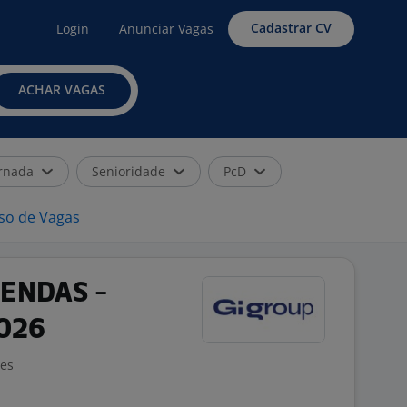
Cadastrar CV
Login
Anunciar Vagas
ACHAR VAGAS
rnada
Senioridade
PcD
iso de Vagas
ENDAS -
026
ões