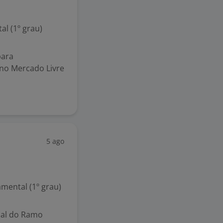
l (1º grau)
para
) no Mercado Livre
5 ago
mental (1º grau)
onal do Ramo