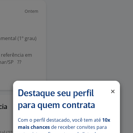
Ontem
mental (1º grau)
 referência em
amar/SP ??
Destaque seu perfil
para quem contrata
Ontem
cia
Com o perfil destacado, você tem até
10x
mais chances
de receber convites para
l (1º grau)