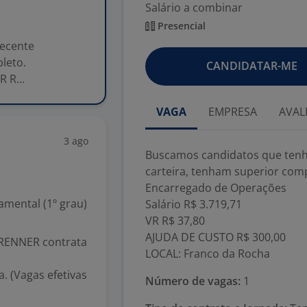
Salário a combinar
Presencial
recente
leto.
CANDIDATAR-ME
 R...
VAGA
EMPRESA
AVAL
3 ago
Buscamos candidatos que ten
carteira, tenham superior comp
Encarregado de Operações
mental (1º grau)
Salário R$ 3.719,71
VR R$ 37,80
AJUDA DE CUSTO R$ 300,00
 RENNER contrata
LOCAL: Franco da Rocha
. (Vagas efetivas
Número de vagas:
1