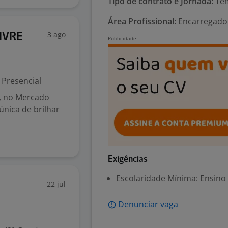
Tipo de contrato e Jornada:
Tem
Área Profissional:
Encarregado e
3 ago
IVRE
Presencial
O, no Mercado
única de brilhar
Exigências
Escolaridade Mínima: Ensino
22 jul
Denunciar vaga