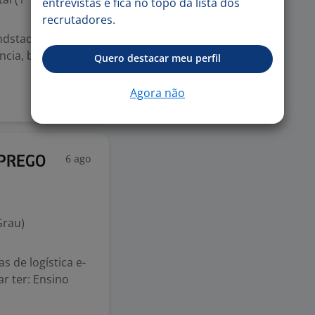
entrevistas e fica no topo da lista dos
recrutadores.
ndstad!
ncia, bipagem,
Quero destacar meu perfil
Agora não
6 ago
EMPREGO
Grau)
 de logística e-
r ter: Ensino