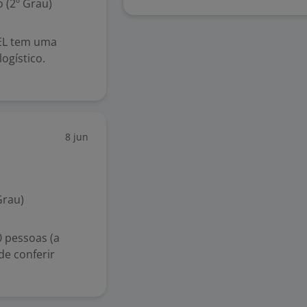
 (2º Grau)
EL tem uma
ogístico.
8 jun
Grau)
0 pessoas (a
de conferir