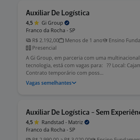
Auxiliar De Logística
4,5
Gi
Group
Franco da Rocha - SP
R$ 2.192,00
Menos de 1 ano
Ensino Funda
Presencial
A Gi Group, em parceria com uma multinacional
tecnologia, está com vagas para: ?? Local: Caj
Contrato temporário com poss...
Vagas semelhantes
Auxiliar De Logística - Sem Experiên
4,5
Randstad -
Matriz
Franco da Rocha - SP
R$ 2.990,00 a R$ 3.020,00
Ensino Fundamenta