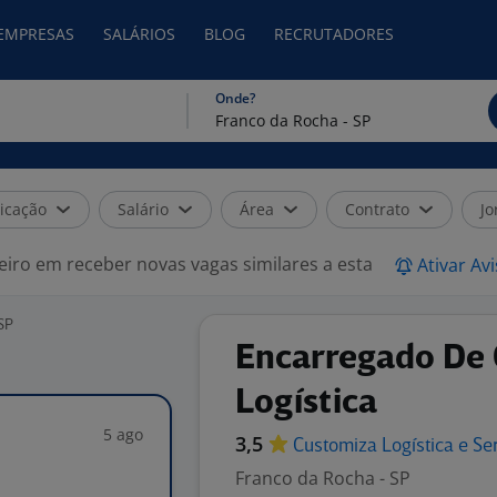
 EMPRESAS
SALÁRIOS
BLOG
RECRUTADORES
Onde?
icação
Salário
Área
Contrato
Jo
eiro em receber novas vagas similares a esta
Ativar Av
SP
Encarregado De
Logística
5 ago
3,5
Customiza Logística e Se
Franco da Rocha - SP