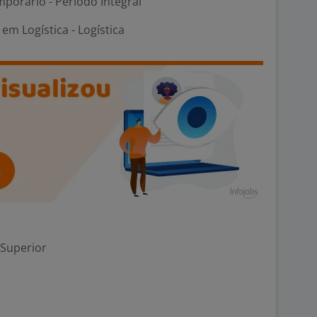
porário - Período Integral
m Logística - Logística
 Superior