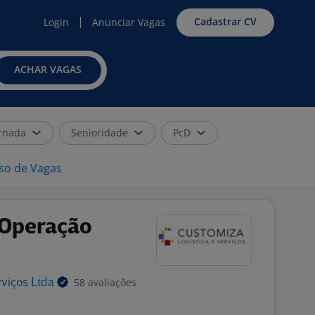
Cadastrar CV
Login
Anunciar Vagas
ACHAR VAGAS
rnada
Senioridade
PcD
iso de Vagas
 Operação
58 avaliações
rviços
Ltda