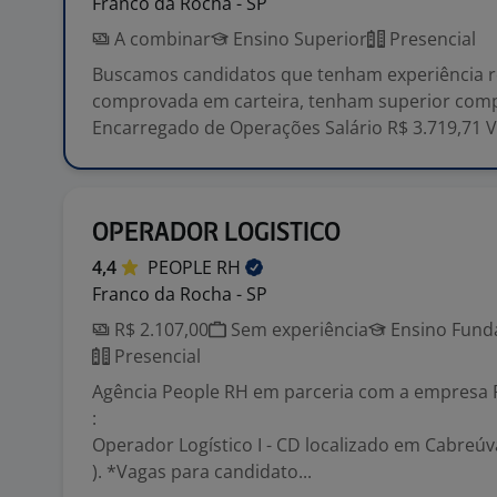
Franco da Rocha - SP
A combinar
Ensino Superior
Presencial
Buscamos candidatos que tenham experiência 
comprovada em carteira, tenham superior comp
Encarregado de Operações Salário R$ 3.719,71 VR
OPERADOR LOGISTICO
4,4
PEOPLE
RH
Franco da Rocha - SP
R$ 2.107,00
Sem experiência
Ensino Funda
Presencial
Agência People RH em parceria com a empresa
:
Operador Logístico I - CD localizado em Cabreúva
). *Vagas para candidato...