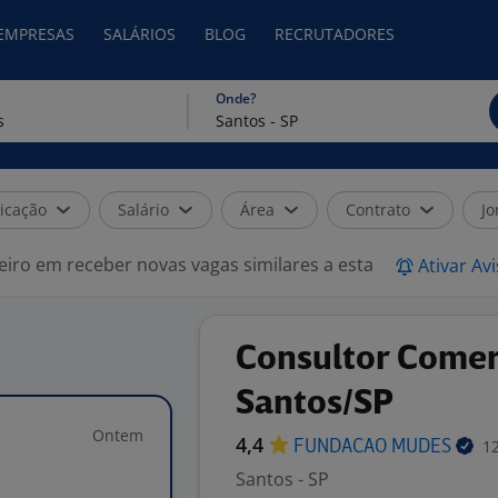
 EMPRESAS
SALÁRIOS
BLOG
RECRUTADORES
Onde?
icação
Salário
Área
Contrato
Jo
eiro em receber novas vagas similares a esta
Ativar Av
Consultor Comerc
Santos/SP
Ontem
4,4
12
FUNDACAO
MUDES
Santos - SP