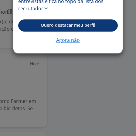
entrevistas e fica no topo da lista dos
recrutadores.
ior
Presencial
(a) de
Quero destacar meu perfil
ção do Brasil,
Agora não
Hoje
 como Farmer em
bicicletas. Se