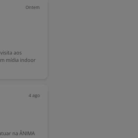
Ontem
isita aos
em mídia indoor
4 ago
atuar na ÂNIMA