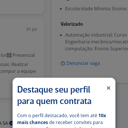
Escolaridade Mínima: Ensino
Valorizado
31 jul
Automação industrial; Curso 
Engenharia mecânica/mecatrô
computação; Ensino Superior
ior
Presencial
Denunciar vaga
oas: Realizar
 compor a equipe
Destaque seu perfil
para quem contrata
31 jul
Com o perfil destacado, você tem até
10x
mais chances
de receber convites para
A
SA