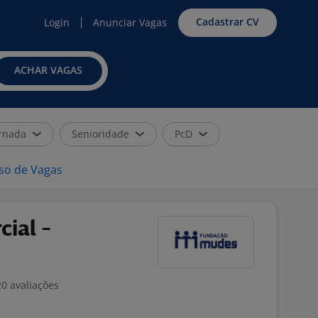
Cadastrar CV
Login
Anunciar Vagas
ACHAR VAGAS
rnada
Senioridade
PcD
iso de Vagas
ial -
0 avaliações