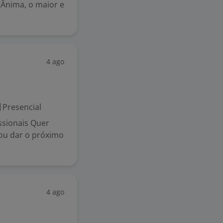
Ânima, o maior e
4 ago
Presencial
ssionais Quer
ou dar o próximo
4 ago