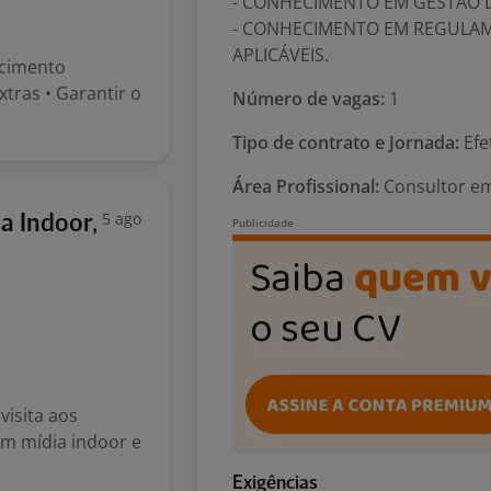
- CONHECIMENTO EM GESTÃO 
- CONHECIMENTO EM REGULAM
APLICÁVEIS.
ecimento
tras • Garantir o
Número de vagas:
1
Tipo de contrato e Jornada:
Efe
Área Profissional:
Consultor em
5 ago
a Indoor,
isita aos
m mídia indoor e
Exigências