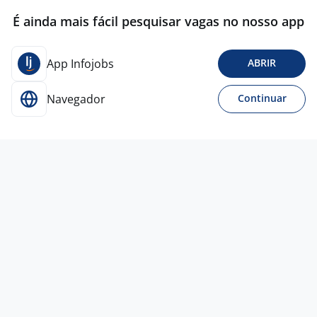
É ainda mais fácil pesquisar vagas no nosso app
App Infojobs
ABRIR
Navegador
Continuar
4 ago
Ajudante De Produção - Raposo
Tavares
4,4
ADECCO
São Paulo - SP
R$ 2.000,00
Ensino Fundamental (1º grau)