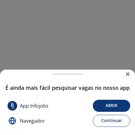
É ainda mais fácil pesquisar vagas no nosso app
App Infojobs
ABRIR
Navegador
Continuar