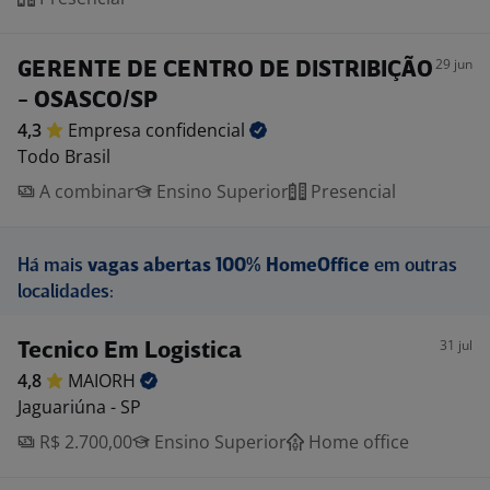
29 jun
GERENTE DE CENTRO DE DISTRIBIÇÃO
- OSASCO/SP
4,3
Empresa
confidencial
Todo Brasil
A combinar
Ensino Superior
Presencial
Há mais
vagas abertas 100% HomeOffice
em outras
localidades:
31 jul
Tecnico Em Logistica
4,8
MAIORH
Jaguariúna - SP
R$ 2.700,00
Ensino Superior
Home office