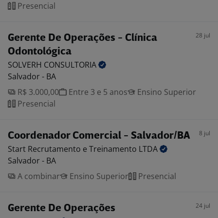
Presencial
28 jul
Gerente De Operações - Clínica
Odontológica
SOLVERH
CONSULTORIA
Salvador - BA
R$ 3.000,00
Entre 3 e 5 anos
Ensino Superior
Presencial
8 jul
Coordenador Comercial - Salvador/BA
Start Recrutamento e Treinamento
LTDA
Salvador - BA
A combinar
Ensino Superior
Presencial
24 jul
Gerente De Operações