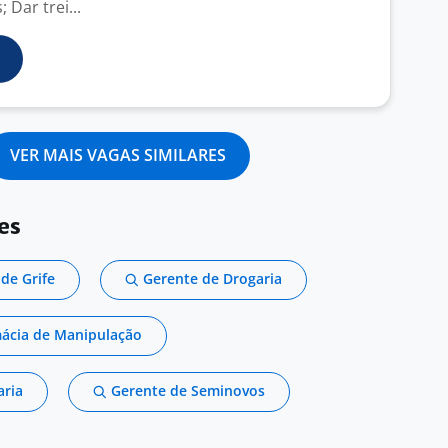
 Dar trei...
VER MAIS VAGAS SIMILARES
es
de Grife
Gerente de Drogaria
mácia de Manipulação
aria
Gerente de Seminovos