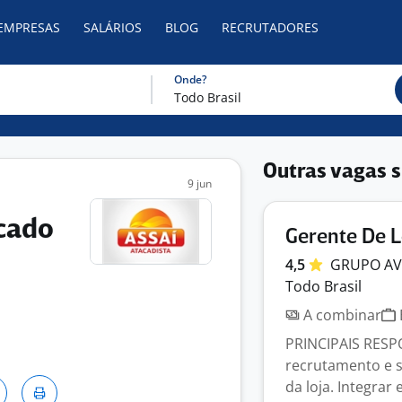
 EMPRESAS
SALÁRIOS
BLOG
RECRUTADORES
Onde?
Outras vagas s
9 jun
cado
Gerente De L
4,5
GRUPO
A
Todo Brasil
A combinar
PRINCIPAIS RESP
recrutamento e 
da loja. Integrar e