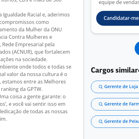
equipe de vendas;
a Igualdade Racial e, aderimos
Candidatar-me
os compromissos como
ramento da Mulher da ONU
ncia Contra Mulheres e
, Rede Empresarial pela
ados (ACNUR), que fortalecem
ações na sociedade.
mbiente onde todos e todas se
Cargos similar
pal valor da nossa cultura é o
, estamos entre as Melhores
Gerente de Loja 
 ranking da GPTW.
Uma coisa a gente garante: o
s’, e você vai sentir isso em
Gerente de Far
dedicação de todas as nossas
im.
Gerente de Peix