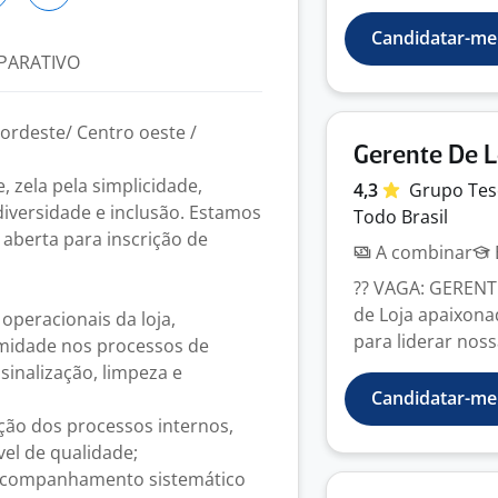
Candidatar-me
PARATIVO
ordeste/ Centro oeste /
Gerente De L
zela pela simplicidade,
4,3
Grupo Tes
diversidade e inclusão. Estamos
Todo Brasil
aberta para inscrição de
A combinar
?? VAGA: GERENT
de Loja apaixona
operacionais da loja,
para liderar noss
rmidade nos processos de
sinalização, limpeza e
Candidatar-me
ção dos processos internos,
el de qualidade;
 acompanhamento sistemático