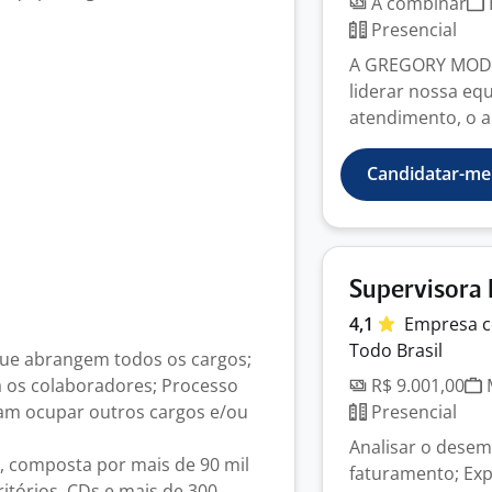
A combinar
Presencial
A GREGORY MODAS
liderar nossa eq
atendimento, o a
Candidatar-me
Supervisora 
4,1
Empresa
c
Todo Brasil
que abrangem todos os cargos;
a os colaboradores; Processo
R$ 9.001,00
M
sam ocupar outros cargos e/ou
Presencial
Analisar o desem
, composta por mais de 90 mil
faturamento; Exp
itórios, CDs e mais de 300