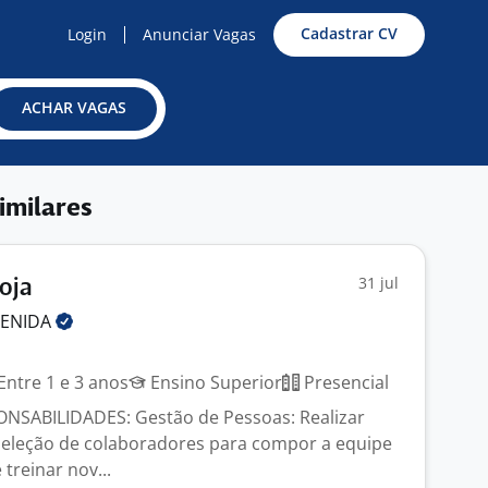
Cadastrar CV
Login
Anunciar Vagas
ACHAR VAGAS
imilares
31 jul
oja
VENIDA
Entre 1 e 3 anos
Ensino Superior
Presencial
ONSABILIDADES: Gestão de Pessoas: Realizar
seleção de colaboradores para compor a equipe
 treinar nov...