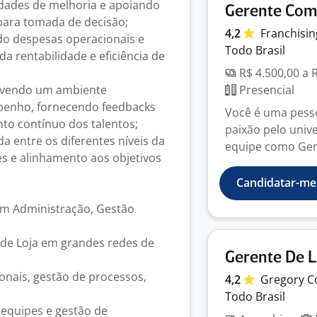
idades de melhoria e apoiando
Gerente Come
 para tomada de decisão;
4,2
Franchisi
do despesas operacionais e
Todo Brasil
 rentabilidade e eficiência de
R$ 4.500,00 a 
movendo um ambiente
Presencial
mpenho, fornecendo feedbacks
Você é uma pesso
to contínuo dos talentos;
paixão pelo univ
a entre os diferentes níveis da
equipe como Gere
es e alinhamento aos objetivos
Candidatar-me
em Administração, Gestão
 de Loja em grandes redes de
Gerente De L
onais, gestão de processos,
4,2
Gregory C
Todo Brasil
 equipes e gestão de