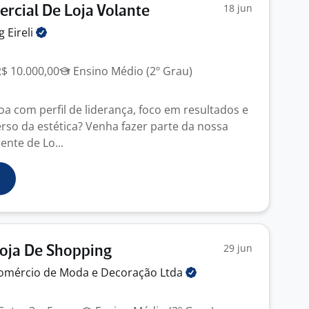
18 jun
rcial De Loja Volante
ng
Eireli
R$ 10.000,00
Ensino Médio (2º Grau)
a com perfil de liderança, foco em resultados e
erso da estética? Venha fazer parte da nossa
nte de Lo...
29 jun
oja De Shopping
omércio de Moda e Decoração
Ltda