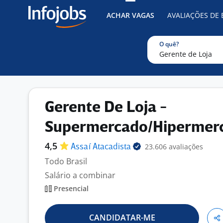
ACHAR VAGAS
AVALIAÇÕES DE
O quê?
Gerente De Loja -
Supermercado/Hipermer
4,5
23.606 avaliações
Assaí
Atacadista
Todo Brasil
Salário a combinar
Presencial
CANDIDATAR-ME