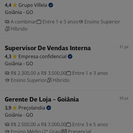
4,4
Grupo
Villela
Goiânia - GO
A combinar
Entre 1 e 3 anos
Ensino Superior
Híbrido
31 jul
Supervisor De Vendas Interna
4,3
Empresa
confidencial
Goiânia - GO
R$ 2.300,00 a R$ 3.500,00
Entre 1 e 3 anos
Ensino Superior
Híbrido
30 jul
Gerente De Loja - Goiânia
3,9
Preçolandia
Goiânia - GO
R$ 2.500,00 a R$ 3.000,00
Entre 3 e 5 anos
Ensino Médio (2º Grau)
Presencial