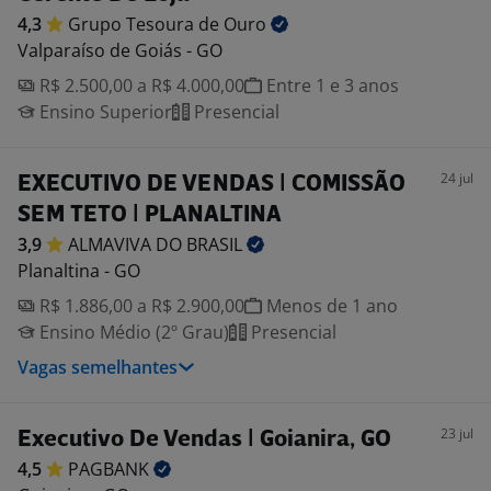
4,3
Grupo Tesoura de
Ouro
Valparaíso de Goiás - GO
R$ 2.500,00 a R$ 4.000,00
Entre 1 e 3 anos
Ensino Superior
Presencial
24 jul
EXECUTIVO DE VENDAS | COMISSÃO
SEM TETO | PLANALTINA
3,9
ALMAVIVA DO
BRASIL
Planaltina - GO
R$ 1.886,00 a R$ 2.900,00
Menos de 1 ano
Ensino Médio (2º Grau)
Presencial
Vagas semelhantes
23 jul
Executivo De Vendas | Goianira, GO
4,5
PAGBANK