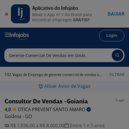
Aplicativo do Infojobs
BAIXAR
Baixe o App nº 1 do Brasil para
encontrar empregos
GRÁTIS!!
Login
102
FILTRAR
Vagas de Emprego de gerente comercial de vendas em Goiás
Ativar Aviso de Vagas
5 ago
Consultor De Vendas -Goiania
4,0
OTICA PREVENT SANTO
AMARO
Goiânia - GO
R$ 1.836,00 a R$ 8.000,00
Entre 1 e 3 anos