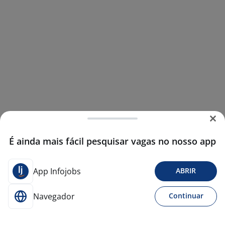
É ainda mais fácil pesquisar vagas no nosso app
App Infojobs
ABRIR
Navegador
Continuar