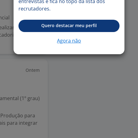
entrevistas e fica no topo da lista dos
recrutadores.
cial
Quero destacar meu perfil
ealizar
cadorias Manter
Agora não
Ontem
mental (1º grau)
 Produção para
is para integrar