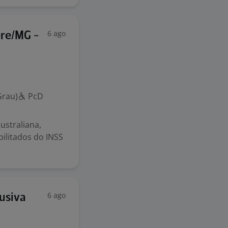
6 ago
ere/MG -
Grau)
PcD
straliana,
ilitados do INSS
6 ago
usiva