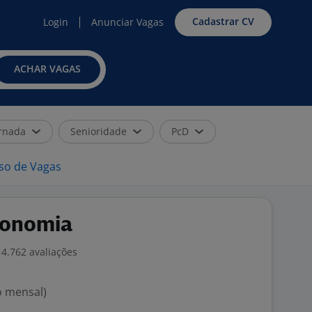
Cadastrar CV
Login
Anunciar Vagas
ACHAR VAGAS
rnada
Senioridade
PcD
iso de Vagas
tronomia
4.762 avaliações
o mensal)