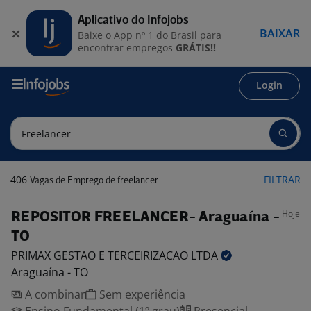
Aplicativo do Infojobs
BAIXAR
Baixe o App nº 1 do Brasil para
encontrar empregos
GRÁTIS!!
Login
406
FILTRAR
Vagas de Emprego de freelancer
Hoje
REPOSITOR FREELANCER- Araguaína -
TO
PRIMAX GESTAO E TERCEIRIZACAO
LTDA
Araguaína - TO
A combinar
Sem experiência