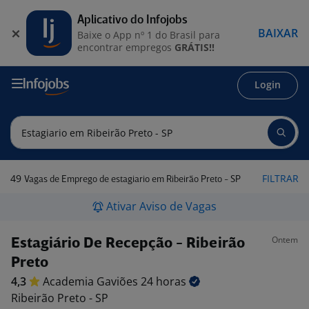
Aplicativo do Infojobs
BAIXAR
Baixe o App nº 1 do Brasil para
encontrar empregos
GRÁTIS!!
Login
49
FILTRAR
Vagas de Emprego de estagiario em Ribeirão Preto - SP
Ativar Aviso de Vagas
Ontem
Estagiário De Recepção - Ribeirão
Preto
4,3
Academia Gaviões 24
horas
Ribeirão Preto - SP