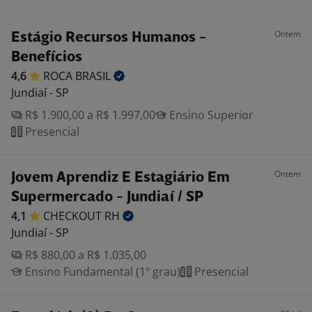
Ontem
Estágio Recursos Humanos -
Benefícios
4,6
ROCA
BRASIL
Jundiaí - SP
R$ 1.900,00 a R$ 1.997,00
Ensino Superior
Presencial
Ontem
Jovem Aprendiz E Estagiário Em
Supermercado - Jundiaí / SP
4,1
CHECKOUT
RH
Jundiaí - SP
R$ 880,00 a R$ 1.035,00
Ensino Fundamental (1º grau)
Presencial