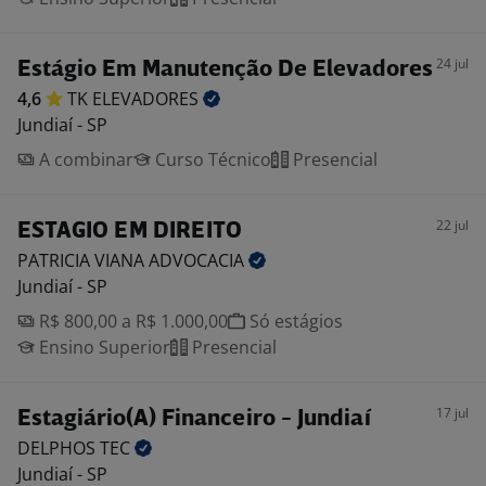
24 jul
Estágio Em Manutenção De Elevadores
4,6
TK
ELEVADORES
Jundiaí - SP
A combinar
Curso Técnico
Presencial
22 jul
ESTAGIO EM DIREITO
PATRICIA VIANA
ADVOCACIA
Jundiaí - SP
R$ 800,00 a R$ 1.000,00
Só estágios
Ensino Superior
Presencial
17 jul
Estagiário(A) Financeiro - Jundiaí
DELPHOS
TEC
Jundiaí - SP