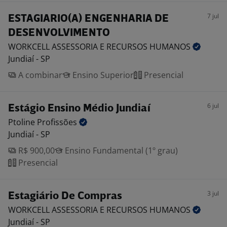
7 jul
ESTAGIARIO(A) ENGENHARIA DE
DESENVOLVIMENTO
WORKCELL ASSESSORIA E RECURSOS
HUMANOS
Jundiaí - SP
A combinar
Ensino Superior
Presencial
6 jul
Estágio Ensino Médio Jundiaí
Ptoline
Profissões
Jundiaí - SP
R$ 900,00
Ensino Fundamental (1º grau)
Presencial
3 jul
Estagiário De Compras
WORKCELL ASSESSORIA E RECURSOS
HUMANOS
Jundiaí - SP