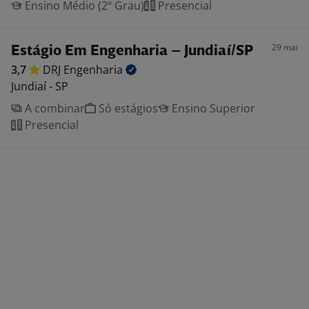
Ensino Médio (2º Grau)
Presencial
29 mai
Estágio Em Engenharia – Jundiaí/SP
3,7
DRJ
Engenharia
Jundiaí - SP
A combinar
Só estágios
Ensino Superior
Presencial