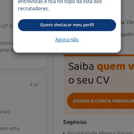
entrevistas e fica no topo da lista dos
recrutadores.
Número de vagas:
1
Tipo de contrato e Jornada:
Efe
Quero destacar meu perfil
 (2º Grau)
Área Profissional:
Encarregado 
Agora não
Promotor
ssoa para a
amo de Bebidas.
8 jul
Grau)
Exigências
o tem uma
Escolaridade Mínima: Ensino