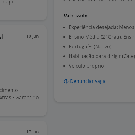
equipe.
Valorizado
Experiência desejada: Menos
18 jun
Ensino Médio (2º Grau); Ensi
AL
Português (Nativo)
Habilitação para dirigir (Cate
Veículo próprio
Denunciar vaga
ecimento
tras • Garantir o
17 jun