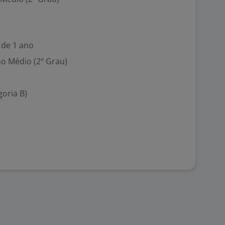
 de 1 ano
no Médio (2º Grau)
goria B)