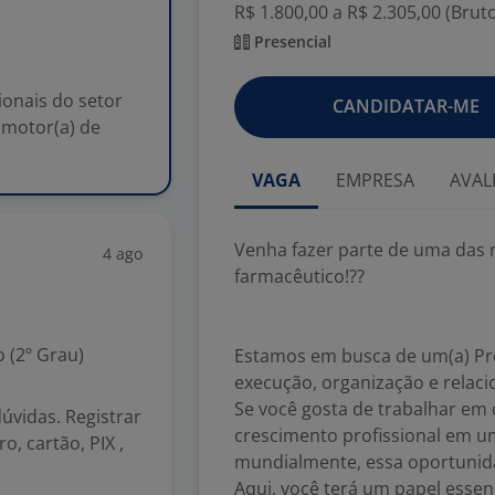
R$ 1.800,00 a R$ 2.305,00 (Brut
Presencial
onais do setor
CANDIDATAR-ME
omotor(a) de
VAGA
EMPRESA
AVAL
Venha fazer parte de uma das 
4 ago
farmacêutico!??
 (2º Grau)
Estamos em busca de um(a) Pr
execução, organização e relac
Se você gosta de trabalhar em
úvidas. Registrar
crescimento profissional em u
, cartão, PIX ,
mundialmente, essa oportunida
Aqui, você terá um papel essen