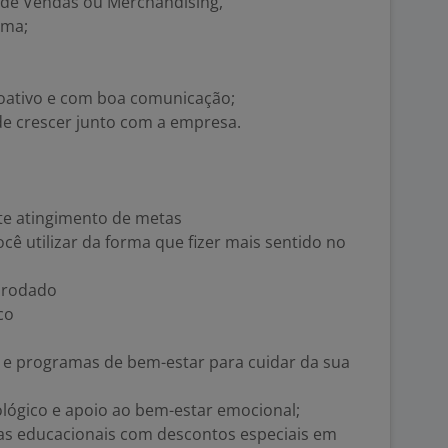
 de Vendas ou Merchandising,
rma;
roativo e com boa comunicação;
 crescer junto com a empresa.
te atingimento de metas
você utilizar da forma que fizer mais sentido no
M rodado
co
s e programas de bem-estar para cuidar da sua
ológico e apoio ao bem-estar emocional;
ias educacionais com descontos especiais em