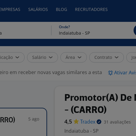
 EMPRESAS
SALÁRIOS
BLOG
RECRUTADORES
Onde?
icação
Salário
Área
Contrato
Jo
eiro em receber novas vagas similares a esta
Ativar Av
Promotor(A) De 
- (CARRO)
5 ago
ARRO)
4,5
31 avaliações
Tradex
Indaiatuba - SP