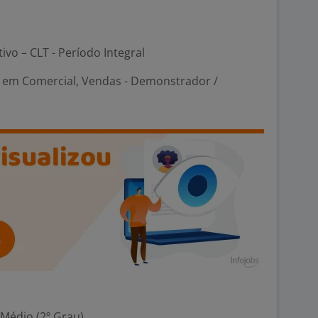
tivo – CLT - Período Integral
em Comercial, Vendas - Demonstrador /
 Médio (2º Grau)