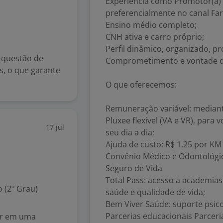
Experiência como Promotor(a)
preferencialmente no canal Fa
Ensino médio completo;
CNH ativa e carro próprio;
Perfil dinâmico, organizado, p
 questão de
Comprometimento e vontade de
s, o que garante
O que oferecemos:
Remuneração variável: median
Pluxee flexível (VA e VR), para 
17 jul
seu dia a dia;
Ajuda de custo: R$ 1,25 por K
Convênio Médico e Odontológi
Seguro de Vida
Total Pass: acesso a academia
 (2º Grau)
saúde e qualidade de vida;
Bem Viver Saúde: suporte psic
Parcerias educacionais Parcer
ar em uma