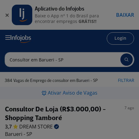
Aplicativo do Infojobs
BAIXAR
Baixe o App nº 1 do Brasil para
encontrar empregos
GRÁTIS!!
Login
384
FILTRAR
Vagas de Emprego de consultor em Barueri - SP
Ativar Aviso de Vagas
7 ago
Consultor De Loja (R$3.000,00) -
Shopping Tamboré
3,7
DREAM
STORE
Barueri - SP